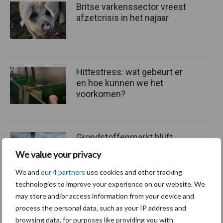
Britse varkenssector vreest
afzetcrisis in het najaar
Hittestress: wat gebeurt er
en hoe kunnen we het
voorkomen?
Grondstoffenmarkt blijft
grillig: droogte en
We value your privacy
geopolitiek houden handel
in de greep
We and
our 4 partners
use cookies and other tracking
technologies to improve your experience on our website. We
may store and/or access information from your device and
process the personal data, such as your IP address and
Diergezondheid
Fokkerij
Huisvesting
Wet
browsing data, for purposes like providing you with