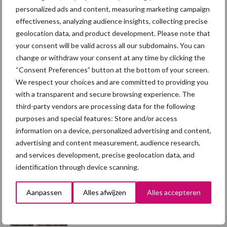
personalized ads and content, measuring marketing campaign
effectiveness, analyzing audience insights, collecting precise
geolocation data, and product development. Please note that
Afrikaanse
your consent will be valid across all our subdomains. You can
Brachyspira
change or withdraw your consent at any time by clicking the
varkenspest
“Consent Preferences” button at the bottom of your screen.
We respect your choices and are committed to providing you
with a transparent and secure browsing experience. The
third-party vendors are processing data for the following
Toon meer
purposes and special features: Store and/or access
information on a device, personalized advertising and content,
advertising and content measurement, audience research,
and services development, precise geolocation data, and
Primaire
Recent nieuws
Partner nieuws
identification through device scanning.
Sidebar
Aanpassen
Alles afwijzen
Alles accepteren
7 aug
Britse varkenssector vreest
afzetcrisis in het najaar