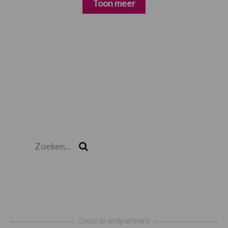
Toon meer
Zoeken...
Zoek
Footer
Onze brandpartners