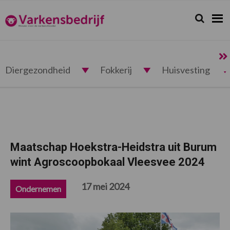
Spring
Door
Spring
Spring
naar
naar
naar
naar
Zoeken...
Zoek
Varkensbedrijf.nl
de
de
de
de
hoofdnavigatie
hoofd
eerste
voettekst
inhoud
sidebar
Diergezondheid
Fokkerij
Huisvesting
Maatschap Hoekstra-Heidstra uit Burum
wint Agroscoopbokaal Vleesvee 2024
17 mei 2024
Ondernemen