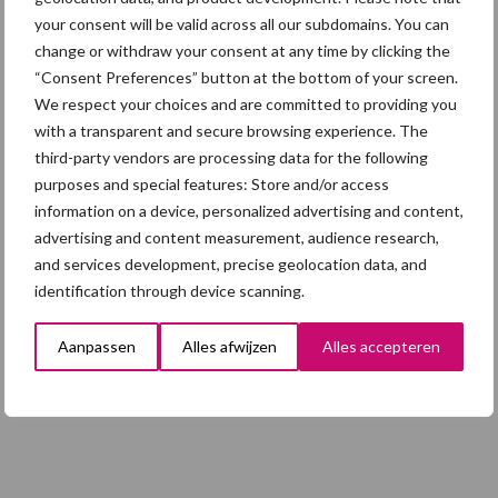
hygieneoplossingen is in Polen
your consent will be valid across all our subdomains. You can
groter dan ooit”
change or withdraw your consent at any time by clicking the
“Consent Preferences” button at the bottom of your screen.
We respect your choices and are committed to providing you
5 aug
Eliminatieprotocol voor
with a transparent and secure browsing experience. The
Mycoplasma hyopneumoniae
third-party vendors are processing data for the following
purposes and special features: Store and/or access
information on a device, personalized advertising and content,
4 aug
AVP in Finland onderstreept dat
advertising and content measurement, audience research,
alertheid belangrijk is, zeker nu
and services development, precise geolocation data, and
identification through device scanning.
Aanpassen
Alles afwijzen
Alles accepteren
Toon meer