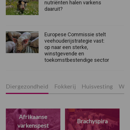
nutriënten halen varkens
daaruit?
Europese Commissie stelt
veehouderijstrategie vast:
op naar een sterke,
winstgevende en
toekomstbestendige sector
Diergezondheid
Fokkerij
Huisvesting
Wet
Afrikaanse
Brachyspira
varkenspest