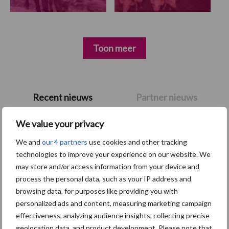
Toon meer
Primaire
Recent nieuws
Partner nieuws
Sidebar
We value your privacy
7 aug
Britse varkenssector vreest
afzetcrisis in het najaar
We and
our 4 partners
use cookies and other tracking
technologies to improve your experience on our website. We
may store and/or access information from your device and
7 aug
Grondstoffenmarkt blijft grillig:
process the personal data, such as your IP address and
droogte en geopolitiek houden
browsing data, for purposes like providing you with
handel in de greep
personalized ads and content, measuring marketing campaign
effectiveness, analyzing audience insights, collecting precise
5 aug
“Vraag naar praktische
geolocation data, and product development. Please note that