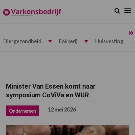
Spring
Door
Spring
Spring
naar
naar
naar
naar
Zoeken...
Zoek
Varkensbedrijf.nl
de
de
de
de
hoofdnavigatie
hoofd
eerste
voettekst
inhoud
sidebar
Diergezondheid
Fokkerij
Huisvesting
Minister Van Essen komt naar
symposium CoViVa en WUR
12 mei 2026
Ondernemen