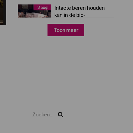
3 aug
Intacte beren houden
kan in de bio-
varkenshouderij, maar
dan moet alles kloppen
Toon meer
Zoeken...
Zoek