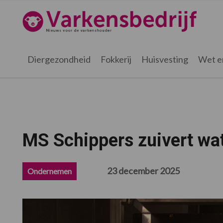
Spring
Door
Spring
Spring
naar
naar
naar
naar
Varkensbedrijf.nl
de
de
de
de
hoofdnavigatie
hoofd
eerste
voettekst
inhoud
sidebar
Diergezondheid
Fokkerij
Huisvesting
Wet e
MS Schippers zuivert wat
23 december 2025
Ondernemen