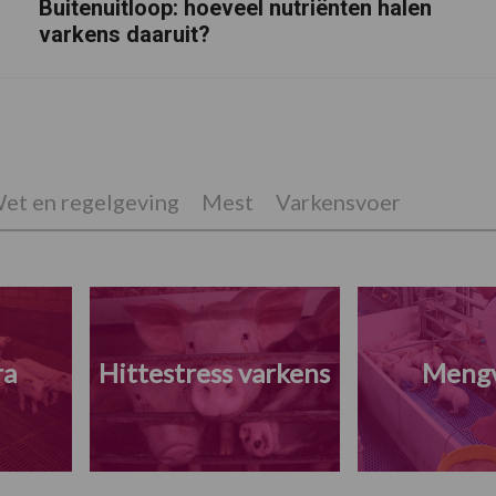
Buitenuitloop: hoeveel nutriënten halen
varkens daaruit?
et en regelgeving
Mest
Varkensvoer
ra
Hittestress varkens
Meng