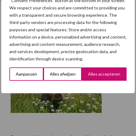
“Consent Preferences” button at the bottom of your screen.
We respect your choices and are committed to providing you
with a transparent and secure browsing experience. The
third-party vendors are processing data for the following
purposes and special features: Store and/or access
information on a device, personalized advertising and content,
advertising and content measurement, audience research,
and services development, precise geolocation data, and
identification through device scanning.
Aanpassen
Alles afwijzen
Alles accepteren