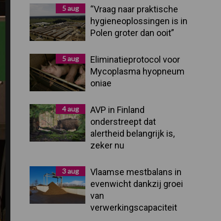
Sidebar
5 aug
“Vraag naar praktische
hygieneoplossingen is in
Polen groter dan ooit”
5 aug
Eliminatieprotocol voor
Mycoplasma hyopneum
oniae
4 aug
AVP in Finland
onderstreept dat
alertheid belangrijk is,
zeker nu
3 aug
Vlaamse mestbalans in
evenwicht dankzij groei
van
verwerkingscapaciteit