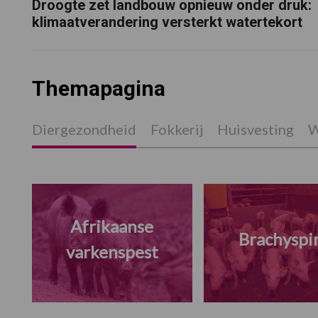
Droogte zet landbouw opnieuw onder druk:
klimaatverandering versterkt watertekort
Themapagina
Diergezondheid
Fokkerij
Huisvesting
W
Afrikaanse
Brachyspi
varkenspest