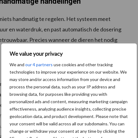
 handmatige handelingen
iets handmatig te regelen. Het systeem meet
tuur en waterdruk, en past automatisch de dosering
 betrouwbaar. Precies wanneer de dieren het nodig
We value your privacy
We and
our 4 partners
use cookies and other tracking
ia de HyCare-app
technologies to improve your experience on our website. We
may store and/or access information from your device and
van het watersysteem volgen, meldingen ontvangen en
process the personal data, such as your IP address and
pp. Op afstand kan de veehouder live de status van
browsing data, for purposes like providing you with
personalized ads and content, measuring marketing campaign
en en de doseringen van producten beheren via de
effectiveness, analyzing audience insights, collecting precise
nder andere doordat de veehouder een melding krijgt
geolocation data, and product development. Please note that
your consent will be valid across all our subdomains. You can
en lege kan onder de pomp, een situatie die in de
change or withdraw your consent at any time by clicking the
aarmee tijdig gesignaleerd en opgelost, zonder