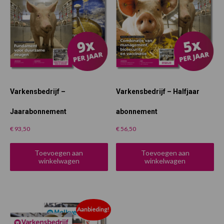
Varkensbedrijf –
Varkensbedrijf – Halfjaar
Jaarabonnement
abonnement
€
93,50
€
56,50
Toevoegen aan
Toevoegen aan
winkelwagen
winkelwagen
Aanbieding!