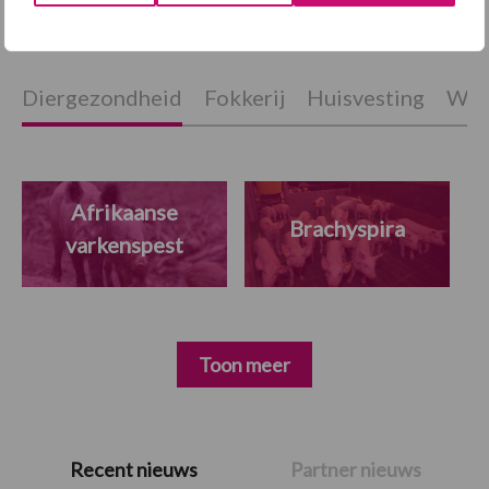
Diergezondheid
Fokkerij
Huisvesting
Wet
Afrikaanse
Brachyspira
varkenspest
Toon meer
Primaire
Recent nieuws
Partner nieuws