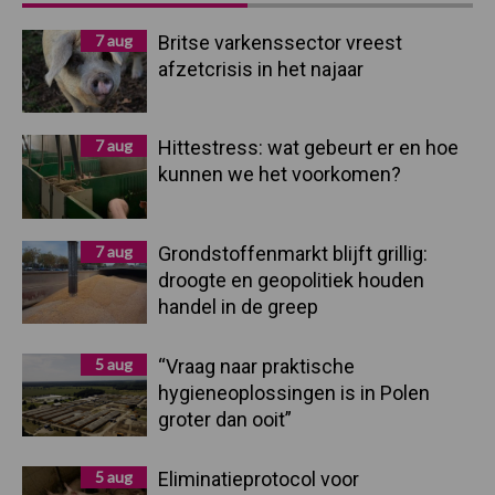
Sidebar
7 aug
Britse varkenssector vreest
afzetcrisis in het najaar
7 aug
Hittestress: wat gebeurt er en hoe
kunnen we het voorkomen?
7 aug
Grondstoffenmarkt blijft grillig:
droogte en geopolitiek houden
handel in de greep
5 aug
“Vraag naar praktische
hygieneoplossingen is in Polen
groter dan ooit”
5 aug
Eliminatieprotocol voor