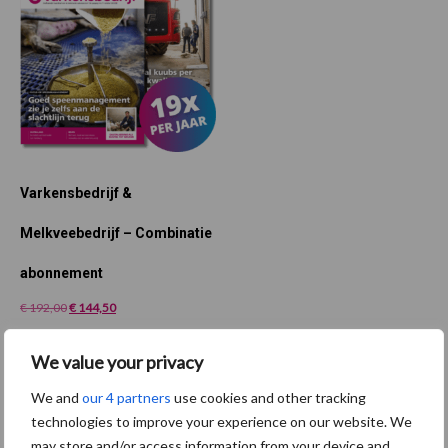
Varkensbedrijf &
Melkveebedrijf – Combinatie
abonnement
Oorspronkelijke
Huidige
€
192,00
€
144,50
prijs
prijs
was:
is:
Toevoegen aan
€ 192,00.
€ 144,50.
We value your privacy
winkelwagen
We and
our 4 partners
use cookies and other tracking
technologies to improve your experience on our website. We
may store and/or access information from your device and