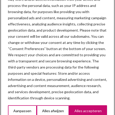
process the personal data, such as your IP address and
Aanbevolen voor jou! ondernemen
browsing data, for purposes like providing you with
personalized ads and content, measuring marketing campaign
Droogte zet landbouw
effectiveness, analyzing audience insights, collecting precise
opnieuw onder druk:
geolocation data, and product development. Please note that
klimaatverandering
your consent will be valid across all our subdomains. You can
versterkt watertekort
change or withdraw your consent at any time by clicking the
“Consent Preferences” button at the bottom of your screen.
We respect your choices and are committed to providing you
Buitenuitloop: hoeveel
with a transparent and secure browsing experience. The
nutriënten halen varkens
third-party vendors are processing data for the following
daaruit?
purposes and special features: Store and/or access
information on a device, personalized advertising and content,
advertising and content measurement, audience research,
Europese Commissie stelt
and services development, precise geolocation data, and
veehouderijstrategie vast:
identification through device scanning.
op naar een sterke,
winstgevende en
Aanpassen
Alles afwijzen
Alles accepteren
toekomstbestendige sector