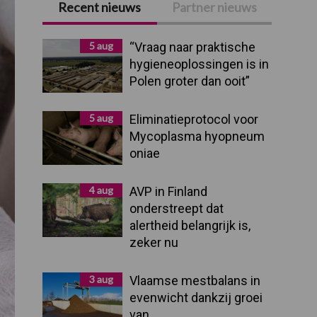
Recent nieuws
Partner nieuws
Primaire
Sidebar
5 aug
“Vraag naar praktische
hygieneoplossingen is in
Polen groter dan ooit”
5 aug
Eliminatieprotocol voor
Mycoplasma hyopneum
oniae
4 aug
AVP in Finland
onderstreept dat
alertheid belangrijk is,
zeker nu
3 aug
Vlaamse mestbalans in
evenwicht dankzij groei
van