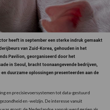
ctor heeft in september een sterke indruk gemaakt
erijbeurs van Zuid-Korea, gehouden in het
nds Pavilion, georganiseerd door het
de in Seoul, bracht toonaangevende bedrijven,
e en duurzame oplossingen presenteerden aan de
ing en precisievoersystemen tot data-gestuurd
ezondheid en -welzijn. De interesse vanuit
 was groot: de Nederlandse aanpak werd gezien als