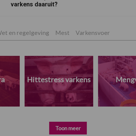
varkens daaruit?
et en regelgeving
Mest
Varkensvoer
ra
Hittestress varkens
Meng
Toon meer