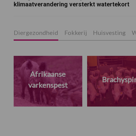
klimaatverandering versterkt watertekort
Diergezondheid
Fokkerij
Huisvesting
W
Afrikaanse
Brachyspi
varkenspest