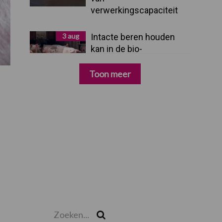
verwerkingscapaciteit
3 aug
Intacte beren houden
kan in de bio-
varkenshouderij, maar
dan moet alles kloppen
Toon meer
Zoeken...
Zoek