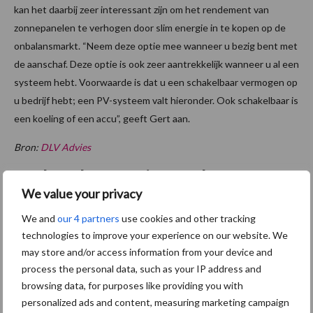
kan het daarbij zeer interessant zijn om het rendement van
zonnepanelen te verhogen door slim energie in te kopen op de
onbalansmarkt. “Neem deze optie mee wanneer u bezig bent met
de aanschaf. Deze optie is ook zeer aantrekkelijk wanneer u al een
systeem hebt. Voorwaarde is dat u een schakelbaar vermogen op
u bedrijf hebt; een PV-systeem valt hieronder. Ook schakelbaar is
een koeling of een accu”, geeft Gert aan.
Bron:
DLV Advies
Aanbevolen voor jou! ondernemen
We value your privacy
Droogte zet landbouw
We and
our 4 partners
use cookies and other tracking
opnieuw onder druk:
technologies to improve your experience on our website. We
klimaatverandering
may store and/or access information from your device and
versterkt watertekort
process the personal data, such as your IP address and
browsing data, for purposes like providing you with
personalized ads and content, measuring marketing campaign
Buitenuitloop: hoeveel