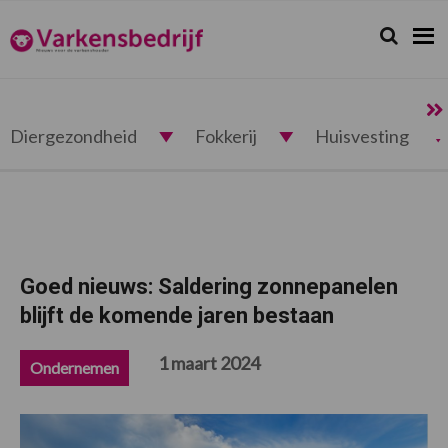
Spring
Door
Spring
Spring
naar
naar
naar
naar
Zoeken...
Zoek
Varkensbedrijf.nl
de
de
de
de
hoofdnavigatie
hoofd
eerste
voettekst
inhoud
sidebar
Diergezondheid
Fokkerij
Huisvesting
Goed nieuws: Saldering zonnepanelen
blijft de komende jaren bestaan
1 maart 2024
Ondernemen