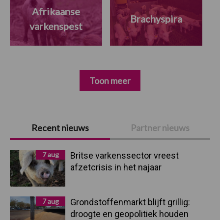
Afrikaanse
Brachyspira
varkenspest
Toon meer
Primaire
Recent nieuws
Partner nieuws
Sidebar
7 aug
Britse varkenssector vreest
afzetcrisis in het najaar
7 aug
Grondstoffenmarkt blijft grillig:
droogte en geopolitiek houden