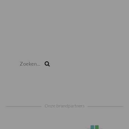
Zoeken...
Zoek
Footer
Onze brandpartners