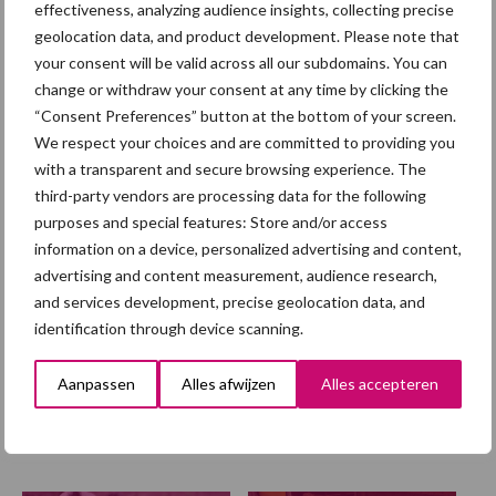
effectiveness, analyzing audience insights, collecting precise
nutriënten halen varkens
geolocation data, and product development. Please note that
daaruit?
your consent will be valid across all our subdomains. You can
change or withdraw your consent at any time by clicking the
“Consent Preferences” button at the bottom of your screen.
We respect your choices and are committed to providing you
Europese Commissie stelt
veehouderijstrategie vast:
with a transparent and secure browsing experience. The
op naar een sterke,
third-party vendors are processing data for the following
winstgevende en
purposes and special features: Store and/or access
toekomstbestendige sector
information on a device, personalized advertising and content,
advertising and content measurement, audience research,
and services development, precise geolocation data, and
identification through device scanning.
Themapagina
Aanpassen
Alles afwijzen
Alles accepteren
Diergezondheid
Fokkerij
Huisvesting
Wet