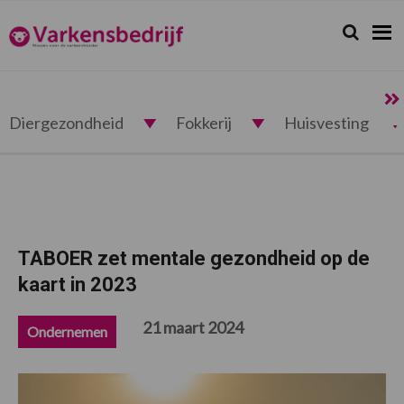
Spring
Door
Spring
Spring
naar
naar
naar
naar
Zoeken...
Zoek
Varkensbedrijf.nl
de
de
de
de
hoofdnavigatie
hoofd
eerste
voettekst
inhoud
sidebar
Diergezondheid
Fokkerij
Huisvesting
TABOER zet mentale gezondheid op de
kaart in 2023
21 maart 2024
Ondernemen