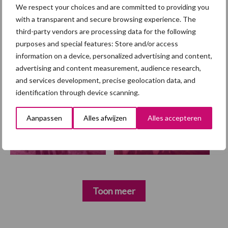
We respect your choices and are committed to providing you
with a transparent and secure browsing experience. The
third-party vendors are processing data for the following
Themapagina
purposes and special features: Store and/or access
information on a device, personalized advertising and content,
Diergezondheid
Fokkerij
Huisvesting
Wet
advertising and content measurement, audience research,
and services development, precise geolocation data, and
identification through device scanning.
Aanpassen
Alles afwijzen
Alles accepteren
Afrikaanse
Brachyspira
varkenspest
Toon meer