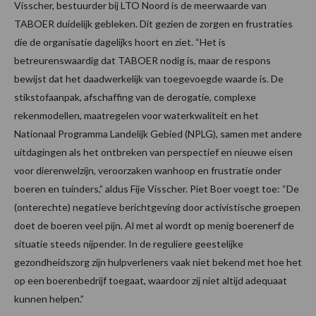
Visscher, bestuurder bij LTO Noord is de meerwaarde van
TABOER duidelijk gebleken. Dit gezien de zorgen en frustraties
die de organisatie dagelijks hoort en ziet. “Het is
betreurenswaardig dat TABOER nodig is, maar de respons
bewijst dat het daadwerkelijk van toegevoegde waarde is. De
stikstofaanpak, afschaffing van de derogatie, complexe
rekenmodellen, maatregelen voor waterkwaliteit en het
Nationaal Programma Landelijk Gebied (NPLG), samen met andere
uitdagingen als het ontbreken van perspectief en nieuwe eisen
voor dierenwelzijn, veroorzaken wanhoop en frustratie onder
boeren en tuinders,” aldus Fije Visscher. Piet Boer voegt toe: “De
(onterechte) negatieve berichtgeving door activistische groepen
doet de boeren veel pijn. Al met al wordt op menig boerenerf de
situatie steeds nijpender. In de reguliere geestelijke
gezondheidszorg zijn hulpverleners vaak niet bekend met hoe het
op een boerenbedrijf toegaat, waardoor zij niet altijd adequaat
kunnen helpen.”