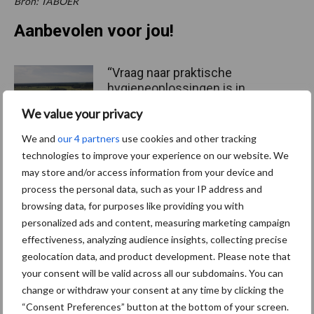
Bron: TABOER
Aanbevolen voor jou!
“Vraag naar praktische
hygieneoplossingen is in
Polen groter dan ooit”
We value your privacy
We and
our 4 partners
use cookies and other tracking
technologies to improve your experience on our website. We
Eliminatieprotocol voor
may store and/or access information from your device and
Mycoplasma hyopneumonia
process the personal data, such as your IP address and
e
browsing data, for purposes like providing you with
personalized ads and content, measuring marketing campaign
effectiveness, analyzing audience insights, collecting precise
AVP in Finland onderstreept
geolocation data, and product development. Please note that
dat alertheid belangrijk is,
your consent will be valid across all our subdomains. You can
zeker nu
change or withdraw your consent at any time by clicking the
“Consent Preferences” button at the bottom of your screen.