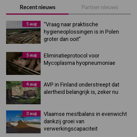
Primaire
Recent nieuws
Partner nieuws
Sidebar
5 aug
“Vraag naar praktische
hygieneoplossingen is in Polen
groter dan ooit”
5 aug
Eliminatieprotocol voor
Mycoplasma hyopneumoniae
4 aug
AVP in Finland onderstreept dat
alertheid belangrijk is, zeker nu
3 aug
Vlaamse mestbalans in evenwicht
dankzij groei van
verwerkingscapaciteit