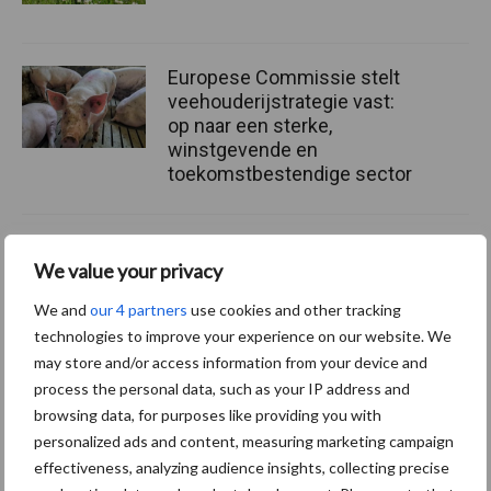
Europese Commissie stelt
veehouderijstrategie vast:
op naar een sterke,
winstgevende en
toekomstbestendige sector
We value your privacy
Themapagina
We and
our 4 partners
use cookies and other tracking
Diergezondheid
Fokkerij
Huisvesting
Wet
technologies to improve your experience on our website. We
may store and/or access information from your device and
process the personal data, such as your IP address and
browsing data, for purposes like providing you with
personalized ads and content, measuring marketing campaign
Afrikaanse
Brachyspira
effectiveness, analyzing audience insights, collecting precise
varkenspest