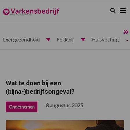
Spring
Door
Spring
Spring
naar
naar
naar
naar
Zoeken...
Zoek
Varkensbedrijf.nl
de
de
de
de
hoofdnavigatie
hoofd
eerste
voettekst
inhoud
sidebar
Diergezondheid
Fokkerij
Huisvesting
Wat te doen bij een
(bijna-)bedrijfsongeval?
8 augustus 2025
Ondernemen