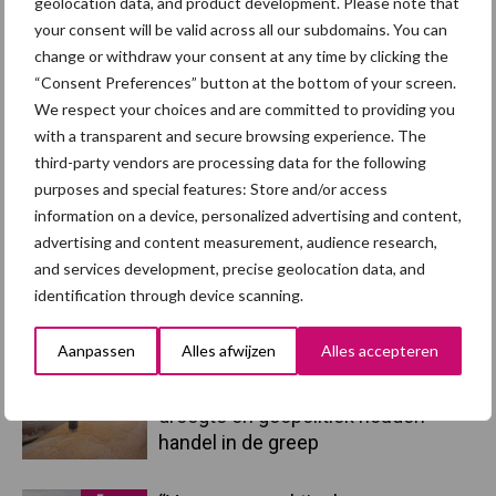
geolocation data, and product development. Please note that
your consent will be valid across all our subdomains. You can
change or withdraw your consent at any time by clicking the
“Consent Preferences” button at the bottom of your screen.
We respect your choices and are committed to providing you
Toon meer
with a transparent and secure browsing experience. The
third-party vendors are processing data for the following
purposes and special features: Store and/or access
Primaire
information on a device, personalized advertising and content,
Recent nieuws
Partner nieuws
advertising and content measurement, audience research,
Sidebar
and services development, precise geolocation data, and
7 aug
Britse varkenssector vreest
identification through device scanning.
afzetcrisis in het najaar
Aanpassen
Alles afwijzen
Alles accepteren
7 aug
Grondstoffenmarkt blijft grillig:
droogte en geopolitiek houden
handel in de greep