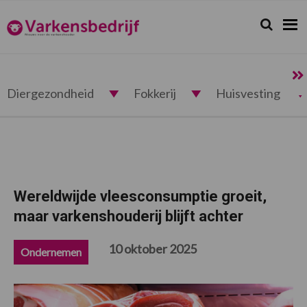
Spring
Door
Spring
Spring
naar
naar
naar
naar
Zoeken...
Zoek
Varkensbedrijf.nl
de
de
de
de
hoofdnavigatie
hoofd
eerste
voettekst
inhoud
sidebar
Diergezondheid
Fokkerij
Huisvesting
Wereldwijde vleesconsumptie groeit,
maar varkenshouderij blijft achter
10 oktober 2025
Ondernemen