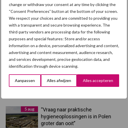
change or withdraw your consent at any time by clicking the
Toon meer
“Consent Preferences” button at the bottom of your screen.
We respect your choices and are committed to providing you
with a transparent and secure browsing experience. The
third-party vendors are processing data for the following
Primaire
Recent nieuws
Partner nieuws
purposes and special features: Store and/or access
Sidebar
information on a device, personalized advertising and content,
advertising and content measurement, audience research,
7 aug
Britse varkenssector vreest
and services development, precise geolocation data, and
afzetcrisis in het najaar
identification through device scanning.
7 aug
Grondstoffenmarkt blijft grillig:
Aanpassen
Alles afwijzen
Alles accepteren
droogte en geopolitiek houden
handel in de greep
5 aug
“Vraag naar praktische
hygieneoplossingen is in Polen
groter dan ooit”