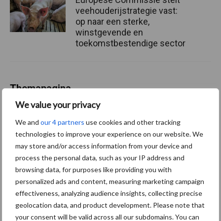
veehouderijstrategie vast:
op naar een sterke,
winstgevende en
toekomstbestendige sector
Themapagina
We value your privacy
Diergezondheid
Fokkerij
Huisvesting
Wet
We and
our 4 partners
use cookies and other tracking
technologies to improve your experience on our website. We
may store and/or access information from your device and
process the personal data, such as your IP address and
Afrikaanse
browsing data, for purposes like providing you with
Brachyspira
personalized ads and content, measuring marketing campaign
varkenspest
effectiveness, analyzing audience insights, collecting precise
geolocation data, and product development. Please note that
your consent will be valid across all our subdomains. You can