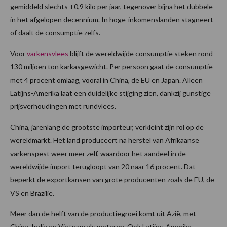
gemiddeld slechts +0,9 kilo per jaar, tegenover bijna het dubbele
in het afgelopen decennium. In hoge-inkomenslanden stagneert
of daalt de consumptie zelfs.
Voor
varkensvlees
blijft de wereldwijde consumptie steken rond
130 miljoen ton karkasgewicht. Per persoon gaat de consumptie
met 4 procent omlaag, vooral in China, de EU en Japan. Alleen
Latijns-Amerika laat een duidelijke stijging zien, dankzij gunstige
prijsverhoudingen met rundvlees.
China, jarenlang de grootste importeur, verkleint zijn rol op de
wereldmarkt. Het land produceert na herstel van Afrikaanse
varkenspest weer meer zelf, waardoor het aandeel in de
wereldwijde import terugloopt van 20 naar 16 procent. Dat
beperkt de exportkansen van grote producenten zoals de EU, de
VS en Brazilië.
Meer dan de helft van de productiegroei komt uit Azië, met
China, India en Vietnam als motoren. Ook Latijns-Amerika