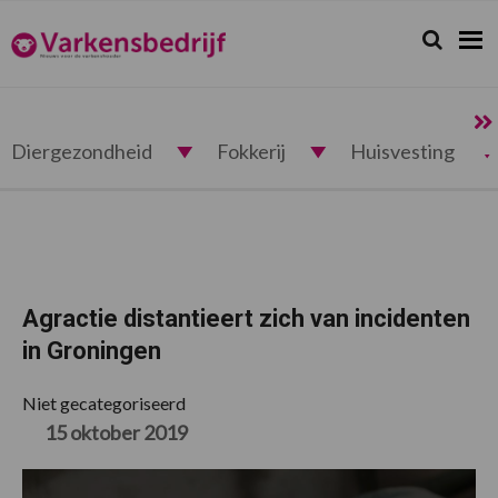
Spring
Door
Spring
Spring
naar
naar
naar
naar
Zoeken...
Zoek
Varkensbedrijf.nl
de
de
de
de
hoofdnavigatie
hoofd
eerste
voettekst
inhoud
sidebar
Diergezondheid
Fokkerij
Huisvesting
Agractie distantieert zich van incidenten
in Groningen
Niet gecategoriseerd
15 oktober 2019