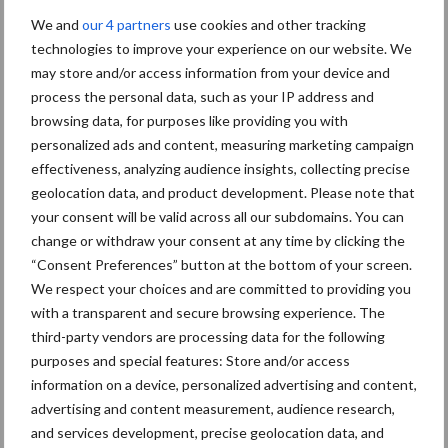
We and
our 4 partners
use cookies and other tracking
Toon meer
technologies to improve your experience on our website. We
may store and/or access information from your device and
process the personal data, such as your IP address and
Primaire
browsing data, for purposes like providing you with
Recent nieuws
Partner nieuws
personalized ads and content, measuring marketing campaign
Sidebar
effectiveness, analyzing audience insights, collecting precise
5 aug
“Vraag naar praktische
geolocation data, and product development. Please note that
hygieneoplossingen is in Polen
your consent will be valid across all our subdomains. You can
groter dan ooit”
change or withdraw your consent at any time by clicking the
“Consent Preferences” button at the bottom of your screen.
5 aug
Eliminatieprotocol voor
We respect your choices and are committed to providing you
Mycoplasma hyopneumoniae
with a transparent and secure browsing experience. The
third-party vendors are processing data for the following
purposes and special features: Store and/or access
4 aug
AVP in Finland onderstreept dat
information on a device, personalized advertising and content,
alertheid belangrijk is, zeker nu
advertising and content measurement, audience research,
and services development, precise geolocation data, and