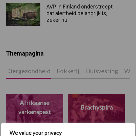
AVP in Finland onderstreept
dat alertheid belangrijk is,
zeker nu
Themapagina
Diergezondheid
Fokkerij
Huisvesting
Wet
Afrikaanse
Brachyspira
varkenspest
We value your privacy