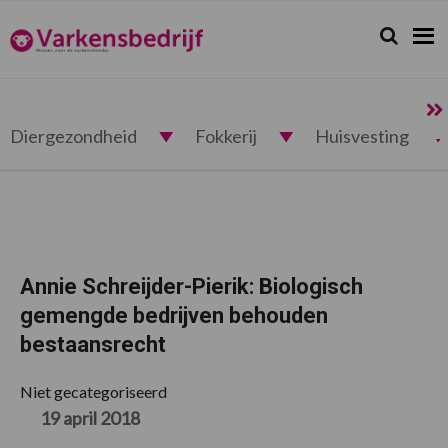
Spring
Door
Spring
Spring
naar
naar
naar
naar
Zoeken...
Zoek
Varkensbedrijf.nl
de
de
de
de
hoofdnavigatie
hoofd
eerste
voettekst
inhoud
sidebar
Diergezondheid
Fokkerij
Huisvesting
Annie Schreijder-Pierik: Biologisch
gemengde bedrijven behouden
bestaansrecht
Niet gecategoriseerd
19 april 2018