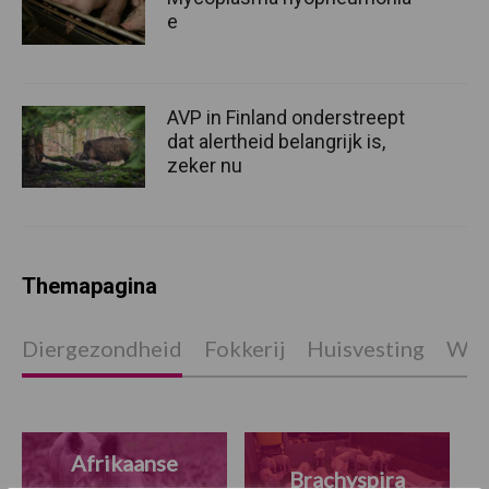
e
AVP in Finland onderstreept
dat alertheid belangrijk is,
zeker nu
Themapagina
Diergezondheid
Fokkerij
Huisvesting
Wet
Afrikaanse
Brachyspira