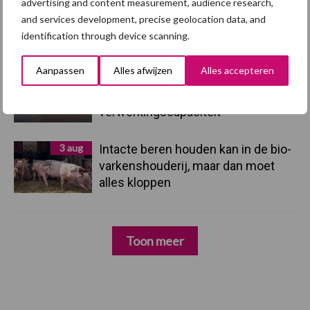
advertising and content measurement, audience research,
4 aug
AVP in Finland onderstreept dat
and services development, precise geolocation data, and
alertheid belangrijk is, zeker nu
identification through device scanning.
Aanpassen
Alles afwijzen
Alles accepteren
3 aug
Vlaamse mestbalans in evenwicht
dankzij groei van
verwerkingscapaciteit
3 aug
Intacte beren houden kan in de bio-
varkenshouderij, maar dan moet
alles kloppen
Toon meer