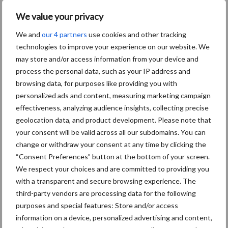
varkenspest
We value your privacy
We and
our 4 partners
use cookies and other tracking
technologies to improve your experience on our website. We
Toon meer
may store and/or access information from your device and
process the personal data, such as your IP address and
browsing data, for purposes like providing you with
personalized ads and content, measuring marketing campaign
Primaire
Recent nieuws
Partner nieuws
effectiveness, analyzing audience insights, collecting precise
Sidebar
geolocation data, and product development. Please note that
your consent will be valid across all our subdomains. You can
5 aug
“Vraag naar praktische
change or withdraw your consent at any time by clicking the
hygieneoplossingen is in Polen
“Consent Preferences” button at the bottom of your screen.
groter dan ooit”
We respect your choices and are committed to providing you
with a transparent and secure browsing experience. The
5 aug
Eliminatieprotocol voor
third-party vendors are processing data for the following
Mycoplasma hyopneumoniae
purposes and special features: Store and/or access
information on a device, personalized advertising and content,