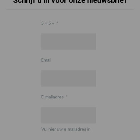
Schrijf u in voor onze nieuwsbrief
5 + 5 =
*
Email
E-mailadres
*
Vul hier uw e-mailadres in