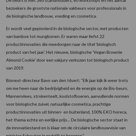
De beurs is met 380 standhouders, 80 workshops en het aantal
bezoekers de grootste nationale vakbeurs voor professionals in
de biologische landbouw, voeding en cosmetica.
Er wordt veel gepionierd in de biologische sector, met producten
van bamboe tot mungbonen. Er waren maar liefst 22
productinnovaties die meedongen naar de titel 'biologisch
product van het jaar'. Het nieuwe, biologische 'Vegan Brownie
Almond Cookie' door een vakjury verkozen tot biologisch product
van 2019.
Bionext-directeur Bavo van den Idsert: “Elk jaar kijk ik weer trots
om me heen naar de bedrijvigheid en de energie op de Bio-beurs.
Mannenvlees, strokenteelt, koolstofboeren, aanvullende normen
voor biologische zuivel, natuurlijke cosmetica, prachtige
productinnovaties uit binnen- en buitenland, 100% EKO horeca,
het thema echte en eerlijke prijs… De biologische sector staat in
de innovatiestand en is klaar om de circulaire landbouwvisie van
minister Schouten in praktijk te brengen."