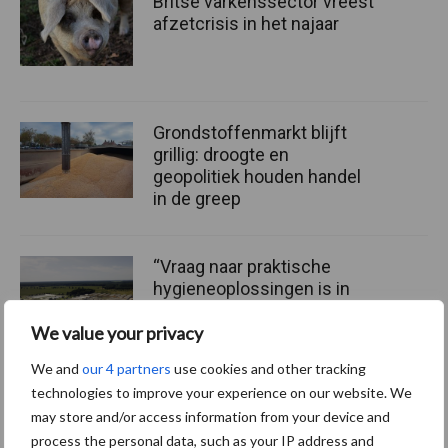
Britse varkenssector vreest
afzetcrisis in het najaar
Grondstoffenmarkt blijft
grillig: droogte en
geopolitiek houden handel
in de greep
“Vraag naar praktische
hygieneoplossingen is in
Polen groter dan ooit”
We value your privacy
We and
our 4 partners
use cookies and other tracking
technologies to improve your experience on our website. We
may store and/or access information from your device and
Themapagina
process the personal data, such as your IP address and