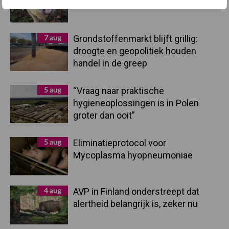
afzetcrisis in het najaar
7 aug
Grondstoffenmarkt blijft grillig:
droogte en geopolitiek houden
handel in de greep
5 aug
“Vraag naar praktische
hygieneoplossingen is in Polen
groter dan ooit”
5 aug
Eliminatieprotocol voor
Mycoplasma hyopneumoniae
4 aug
AVP in Finland onderstreept dat
alertheid belangrijk is, zeker nu