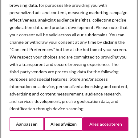
browsing data, for purposes like providing you with
Diergezondheid
Fokkerij
Huisvesting
Wet
personalized ads and content, measuring marketing campaign
effectiveness, analyzing audience insights, collecting precise
geolocation data, and product development. Please note that
your consent will be valid across all our subdomains. You can
Afrikaanse
change or withdraw your consent at any time by clicking the
Brachyspira
“Consent Preferences” button at the bottom of your screen.
varkenspest
We respect your choices and are committed to providing you
with a transparent and secure browsing experience. The
third-party vendors are processing data for the following
purposes and special features: Store and/or access
Toon meer
information on a device, personalized advertising and content,
advertising and content measurement, audience research,
and services development, precise geolocation data, and
identification through device scanning.
Primaire
Recent nieuws
Partner nieuws
Sidebar
Aanpassen
Alles afwijzen
Alles accepteren
7 aug
Britse varkenssector vreest