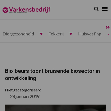
Spring
Door
Spring
Spring
naar
naar
naar
naar
Zoeken...
Zoek
Varkensbedrijf.nl
de
de
de
de
hoofdnavigatie
hoofd
eerste
voettekst
inhoud
sidebar
Diergezondheid
Fokkerij
Huisvesting
Bio-beurs toont bruisende biosector in
ontwikkeling
Niet gecategoriseerd
28 januari 2019