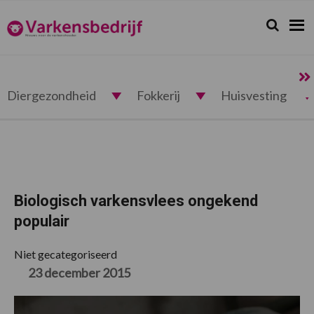
Spring
Door
Spring
Spring
naar
naar
naar
naar
Zoeken...
Zoek
Varkensbedrijf.nl
de
de
de
de
hoofdnavigatie
hoofd
eerste
voettekst
inhoud
sidebar
Diergezondheid
Fokkerij
Huisvesting
Biologisch varkensvlees ongekend
populair
Niet gecategoriseerd
23 december 2015