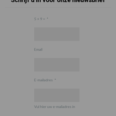
5 + 9 =
*
Email
E-mailadres
*
Vul hier uw e-mailadres in