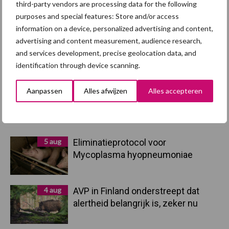
afzetcrisis in het najaar
third-party vendors are processing data for the following
purposes and special features: Store and/or access
information on a device, personalized advertising and content,
7 aug
Grondstoffenmarkt blijft grillig:
advertising and content measurement, audience research,
droogte en geopolitiek houden
and services development, precise geolocation data, and
handel in de greep
identification through device scanning.
5 aug
“Vraag naar praktische
Aanpassen
Alles afwijzen
Alles accepteren
hygieneoplossingen is in Polen
groter dan ooit”
5 aug
Eliminatieprotocol voor
Mycoplasma hyopneumoniae
4 aug
AVP in Finland onderstreept dat
alertheid belangrijk is, zeker nu