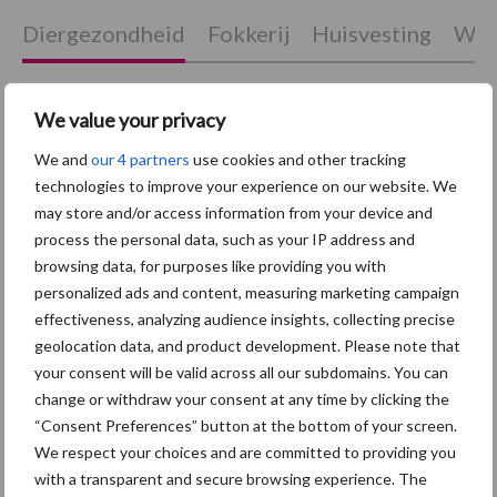
Diergezondheid
Fokkerij
Huisvesting
Wet
We value your privacy
Afrikaanse
We and
our 4 partners
use cookies and other tracking
Brachyspira
varkenspest
technologies to improve your experience on our website. We
may store and/or access information from your device and
process the personal data, such as your IP address and
browsing data, for purposes like providing you with
personalized ads and content, measuring marketing campaign
Toon meer
effectiveness, analyzing audience insights, collecting precise
geolocation data, and product development. Please note that
your consent will be valid across all our subdomains. You can
Primaire
change or withdraw your consent at any time by clicking the
Recent nieuws
Partner nieuws
“Consent Preferences” button at the bottom of your screen.
Sidebar
We respect your choices and are committed to providing you
7 aug
Britse varkenssector vreest
with a transparent and secure browsing experience. The