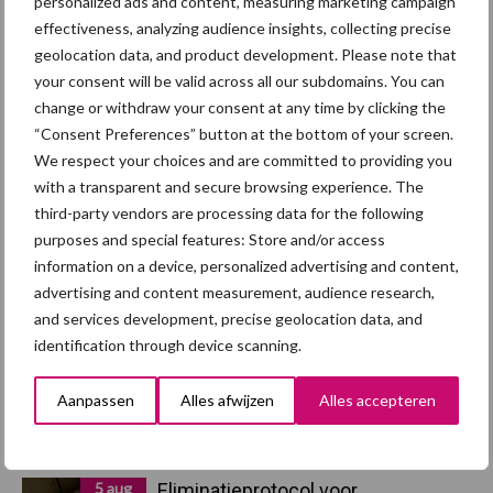
personalized ads and content, measuring marketing campaign
effectiveness, analyzing audience insights, collecting precise
Afrikaanse
geolocation data, and product development. Please note that
Brachyspira
your consent will be valid across all our subdomains. You can
varkenspest
change or withdraw your consent at any time by clicking the
“Consent Preferences” button at the bottom of your screen.
We respect your choices and are committed to providing you
with a transparent and secure browsing experience. The
Toon meer
third-party vendors are processing data for the following
purposes and special features: Store and/or access
information on a device, personalized advertising and content,
advertising and content measurement, audience research,
Primaire
Recent nieuws
Partner nieuws
and services development, precise geolocation data, and
Sidebar
identification through device scanning.
5 aug
“Vraag naar praktische
Aanpassen
Alles afwijzen
Alles accepteren
hygieneoplossingen is in Polen
groter dan ooit”
5 aug
Eliminatieprotocol voor