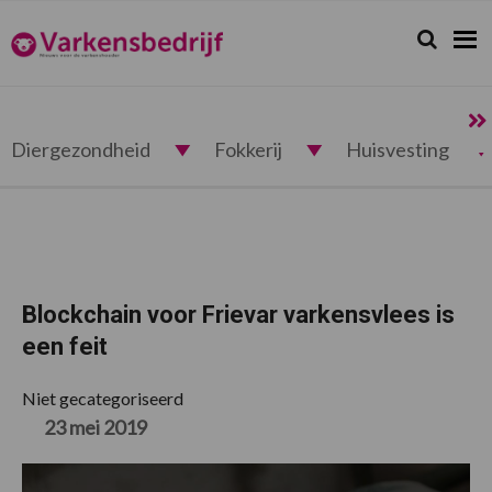
Spring
Door
Spring
Spring
naar
naar
naar
naar
Zoeken...
Zoek
Varkensbedrijf.nl
de
de
de
de
hoofdnavigatie
hoofd
eerste
voettekst
inhoud
sidebar
Diergezondheid
Fokkerij
Huisvesting
Blockchain voor Frievar varkensvlees is
een feit
Niet gecategoriseerd
23 mei 2019