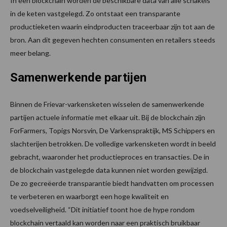
In een blockchain worden de beschikbare data van alle schakels
in de keten vastgelegd. Zo ontstaat een transparante
productieketen waarin eindproducten traceerbaar zijn tot aan de
bron. Aan dit gegeven hechten consumenten en retailers steeds
meer belang.
Samenwerkende partijen
Binnen de Frievar-varkensketen wisselen de samenwerkende
partijen actuele informatie met elkaar uit. Bij de blockchain zijn
ForFarmers, Topigs Norsvin, De Varkenspraktijk, MS Schippers en
slachterijen betrokken. De volledige varkensketen wordt in beeld
gebracht, waaronder het productieproces en transacties. De in
de blockchain vastgelegde data kunnen niet worden gewijzigd.
De zo gecreëerde transparantie biedt handvatten om processen
te verbeteren en waarborgt een hoge kwaliteit en
voedselveiligheid. “Dit initiatief toont hoe de hype rondom
blockchain vertaald kan worden naar een praktisch bruikbaar