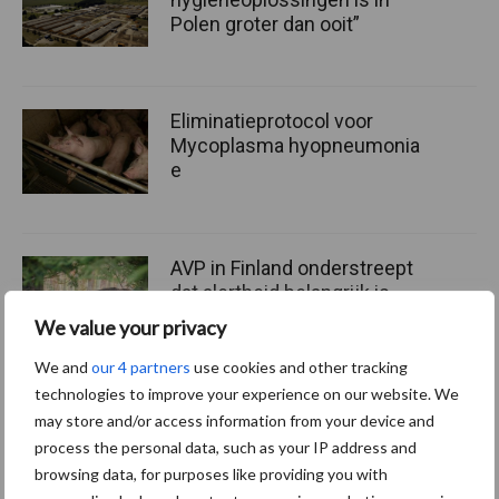
Polen groter dan ooit”
Eliminatieprotocol voor
Mycoplasma hyopneumonia
e
AVP in Finland onderstreept
dat alertheid belangrijk is,
zeker nu
We value your privacy
We and
our 4 partners
use cookies and other tracking
technologies to improve your experience on our website. We
may store and/or access information from your device and
Diergezondheid
Fokkerij
Huisvesting
Wet
process the personal data, such as your IP address and
browsing data, for purposes like providing you with