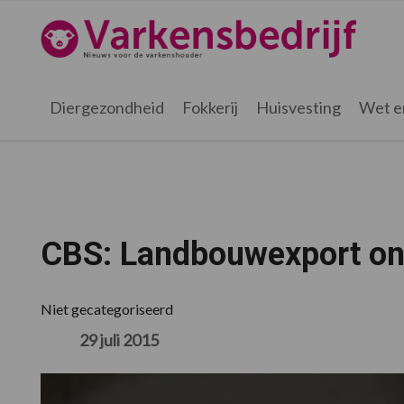
Spring
Door
Spring
Spring
naar
naar
naar
naar
Varkensbedrijf.nl
de
de
de
de
hoofdnavigatie
hoofd
eerste
voettekst
inhoud
sidebar
Diergezondheid
Fokkerij
Huisvesting
Wet e
CBS: Landbouwexport on
Niet gecategoriseerd
29 juli 2015