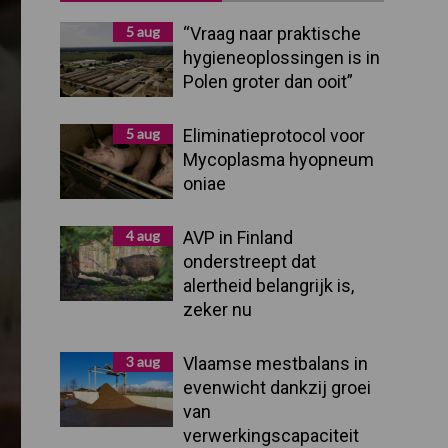
Sidebar
5 aug
“Vraag naar praktische
hygieneoplossingen is in
Polen groter dan ooit”
5 aug
Eliminatieprotocol voor
Mycoplasma hyopneum
oniae
4 aug
AVP in Finland
onderstreept dat
alertheid belangrijk is,
zeker nu
3 aug
Vlaamse mestbalans in
evenwicht dankzij groei
van
verwerkingscapaciteit