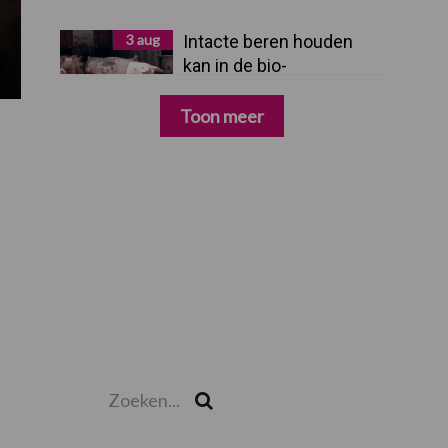
3 aug
Intacte beren houden
kan in de bio-
varkenshouderij, maar
dan moet alles kloppen
Toon meer
Zoeken...
Zoek