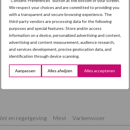
“Consent Preferences” button at the bottom of your screen.
We respect your choices and are committed to providing you
with a transparent and secure browsing experience. The
third-party vendors are processing data for the following
purposes and special features: Store and/or access
information on a device, personalized advertising and content,
advertising and content measurement, audience research,
and services development, precise geolocation data, and
identification through device scanning.
Eliminatieprotocol voor
Aanpassen
Alles afwijzen
Alles accepteren
Mycoplasma hyopneumoniae
et en regelgeving
Mest
Varkensvoer