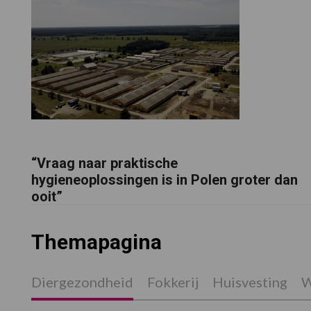
“Vraag naar praktische
hygieneoplossingen is in Polen groter dan
ooit”
Themapagina
Diergezondheid
Fokkerij
Huisvesting
W