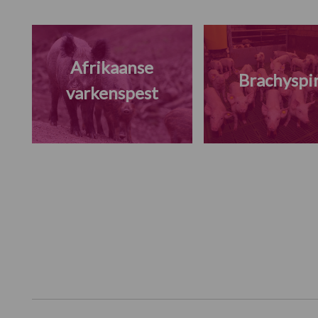
Afrikaanse
Brachyspi
varkenspest
Footer