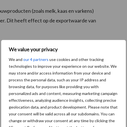
ouwproducten (zoals melk, kaas en varkens)
r. Dit heeft effect op de exportwaarde van
We value your privacy
We and
our 4 partners
use cookies and other tracking
technologies to improve your experience on our website. We
may store and/or access information from your device and
process the personal data, such as your IP address and
browsing data, for purposes like providing you with
personalized ads and content, measuring marketing campaign
effectiveness, analyzing audience insights, collecting precise
geolocation data, and product development. Please note that
your consent will be valid across all our subdomains. You can
change or withdraw your consent at any time by clicking the