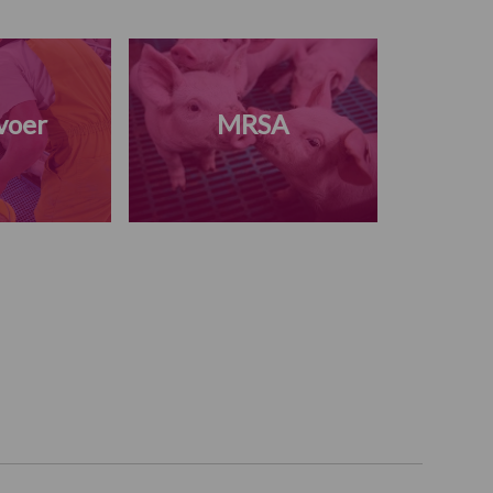
voer
MRSA