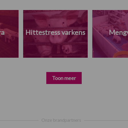
ra
Hittestress varkens
Meng
Toon meer
Onze brandpartners