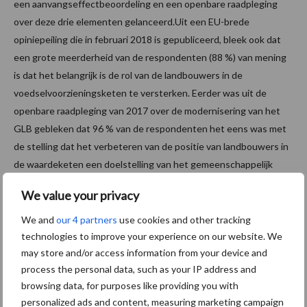
een aanvangseffectbeoordeling en een openbare raadpleging
over deze drie elementen gelanceerd.Uit een EU-brede
opiniepeiling die in februari 2018 is gepubliceerd, bleek ook dat
een grote meerderheid van de respondenten (88 %) van mening
is dat het belangrijk is de rol van de landbouwers in de
voedselvoorzieningsketen te versterken. Eerder was uit de
openbare raadpleging van 2017 over de modernisering van het
GLB gebleken dat 96 % van de respondenten het eens was met
de stelling dat het verbeteren van de positie van landbouwers in
de waardeketen een doelstelling van het gemeenschappelijk
landbouwbeleid van de EU moet zijn.
We value your privacy
Bron:
Europa.eu
We and
our 4 partners
use cookies and other tracking
Aanbevolen voor jou!
technologies to improve your experience on our website. We
may store and/or access information from your device and
process the personal data, such as your IP address and
“Vraag naar praktische
browsing data, for purposes like providing you with
hygieneoplossingen is in
personalized ads and content, measuring marketing campaign