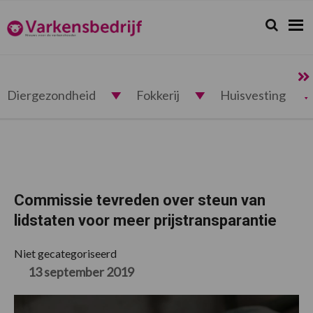
Spring
Door
Spring
Spring
naar
naar
naar
naar
Zoeken...
Zoek
Varkensbedrijf.nl
de
de
de
de
hoofdnavigatie
hoofd
eerste
voettekst
inhoud
sidebar
Diergezondheid
Fokkerij
Huisvesting
Commissie tevreden over steun van
lidstaten voor meer prijstransparantie
Niet gecategoriseerd
13 september 2019