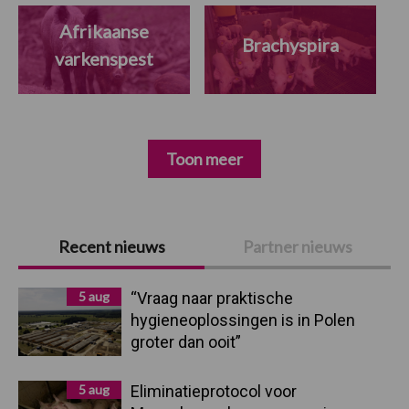
Afrikaanse
Brachyspira
varkenspest
Toon meer
Primaire
Recent nieuws
Partner nieuws
Sidebar
5 aug
“Vraag naar praktische
hygieneoplossingen is in Polen
groter dan ooit”
5 aug
Eliminatieprotocol voor