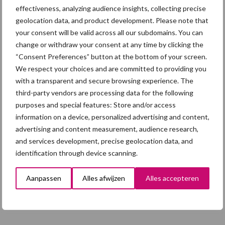
Polen groter dan ooit”
effectiveness, analyzing audience insights, collecting precise
geolocation data, and product development. Please note that
your consent will be valid across all our subdomains. You can
change or withdraw your consent at any time by clicking the
Eliminatieprotocol voor
Mycoplasma hyopneumonia
“Consent Preferences” button at the bottom of your screen.
e
We respect your choices and are committed to providing you
with a transparent and secure browsing experience. The
third-party vendors are processing data for the following
purposes and special features: Store and/or access
AVP in Finland onderstreept
information on a device, personalized advertising and content,
dat alertheid belangrijk is,
advertising and content measurement, audience research,
zeker nu
and services development, precise geolocation data, and
identification through device scanning.
Aanpassen
Alles afwijzen
Alles accepteren
Diergezondheid
Fokkerij
Huisvesting
Wet