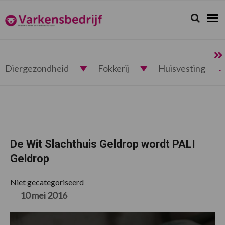
Spring
Door
Spring
Spring
naar
naar
naar
naar
Zoeken...
Zoek
Varkensbedrijf.nl
de
de
de
de
hoofdnavigatie
hoofd
eerste
voettekst
inhoud
sidebar
Diergezondheid
Fokkerij
Huisvesting
De Wit Slachthuis Geldrop wordt PALI
Geldrop
Niet gecategoriseerd
10 mei 2016