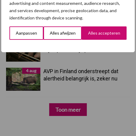
advertising and content measurement, audience research,
and services development, precise geolocation data, and
5 aug
“Vraag naar praktische
identification through device scanning.
hygieneoplossingen is in Polen
groter dan ooit”
Aanpassen
Alles afwijzen
Alles accepteren
5 aug
Eliminatieprotocol voor
Mycoplasma hyopneumoniae
4 aug
AVP in Finland onderstreept dat
alertheid belangrijk is, zeker nu
Toon meer