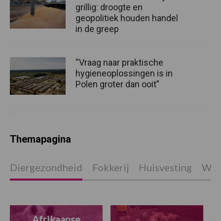
grillig: droogte en
geopolitiek houden handel
in de greep
“Vraag naar praktische
hygieneoplossingen is in
Polen groter dan ooit”
Themapagina
Diergezondheid
Fokkerij
Huisvesting
Wet
Afrikaanse