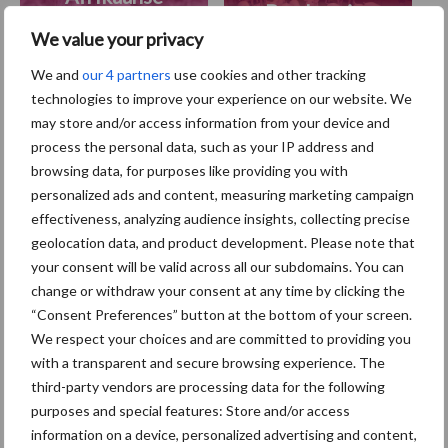
Brachyspira
varkenspest
We value your privacy
We and
our 4 partners
use cookies and other tracking
technologies to improve your experience on our website. We
may store and/or access information from your device and
Toon meer
process the personal data, such as your IP address and
browsing data, for purposes like providing you with
personalized ads and content, measuring marketing campaign
Primaire
effectiveness, analyzing audience insights, collecting precise
Recent nieuws
Partner nieuws
geolocation data, and product development. Please note that
Sidebar
your consent will be valid across all our subdomains. You can
7 aug
Britse varkenssector vreest
change or withdraw your consent at any time by clicking the
afzetcrisis in het najaar
“Consent Preferences” button at the bottom of your screen.
We respect your choices and are committed to providing you
with a transparent and secure browsing experience. The
7 aug
Grondstoffenmarkt blijft grillig:
third-party vendors are processing data for the following
droogte en geopolitiek houden
purposes and special features: Store and/or access
handel in de greep
information on a device, personalized advertising and content,