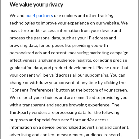
We value your privacy
We and
our 4 partners
use cookies and other tracking
technologies to improve your experience on our website. We
Toon meer
may store and/or access information from your device and
process the personal data, such as your IP address and
browsing data, for purposes like providing you with
Primaire
personalized ads and content, measuring marketing campaign
Recent nieuws
Partner nieuws
effectiveness, analyzing audience insights, collecting precise
Sidebar
geolocation data, and product development. Please note that
7 aug
Britse varkenssector vreest
your consent will be valid across all our subdomains. You can
afzetcrisis in het najaar
change or withdraw your consent at any time by clicking the
“Consent Preferences” button at the bottom of your screen.
We respect your choices and are committed to providing you
7 aug
Grondstoffenmarkt blijft grillig:
with a transparent and secure browsing experience. The
droogte en geopolitiek houden
third-party vendors are processing data for the following
handel in de greep
purposes and special features: Store and/or access
information on a device, personalized advertising and content,
advertising and content measurement, audience research,
5 aug
“Vraag naar praktische