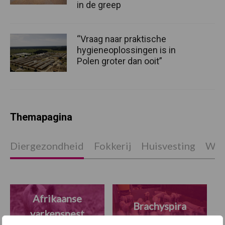
in de greep
“Vraag naar praktische
hygieneoplossingen is in
Polen groter dan ooit”
Themapagina
Diergezondheid
Fokkerij
Huisvesting
Wet
Afrikaanse
Brachyspira
varkenspest