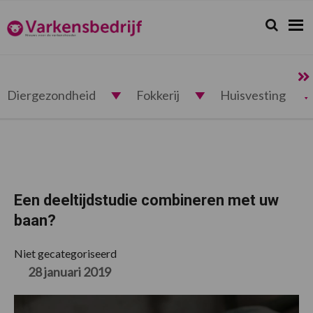
Spring
Door
Spring
Spring
naar
naar
naar
naar
Zoeken...
Zoek
Varkensbedrijf.nl
de
de
de
de
hoofdnavigatie
hoofd
eerste
voettekst
inhoud
sidebar
Diergezondheid
Fokkerij
Huisvesting
Een deeltijdstudie combineren met uw
baan?
Niet gecategoriseerd
28 januari 2019