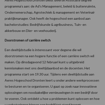
Aeres Hogeschool Dronten biedt diverse Associate degree
programma’s aan: de Ad’s Management, beleid & buitenruimte,
Ondernemerschap, Agrotechiek & management en Veterinair
praktijkmanager. Ook heeft de hogeschool een aanbod aan
bachelorstudies: Bedrijfskunde & agribusiness, Tuin- en
akkerbouw en Dier- en veehouderij.
Doorstromen of carrière switch
Een deeltijdstudie is interessant voor degene die wil
doorstromen na een hogere functie of een carrière switch wil
maken. Op dinsdagavond 12 februari kunt u uitgebreid
kennismaken met ons deeltijdaanbod en de docenten. Het
programma start om 19.30 uur. Tijdens een deeltijdstudie aan
Aeres Hogeschool Dronten leert u onder andere werkprocessen
te besturen en te organiseren. U gaat op zoek naar innovatieve
oplossingen om noodzakelijke vernieuwingen in een bedrijf door
te voeren. Ook ontdekt u hoe u problemen kunt oplossen en hoe
u verbeteringen binnen een bedrijf tot stand brengt.