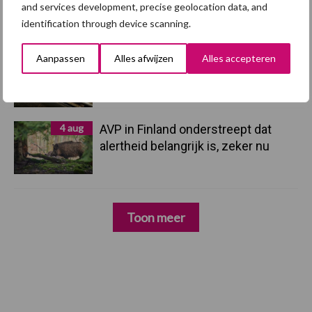
and services development, precise geolocation data, and
hygieneoplossingen is in Polen
identification through device scanning.
groter dan ooit”
Aanpassen
Alles afwijzen
Alles accepteren
5 aug
Eliminatieprotocol voor
Mycoplasma hyopneumoniae
4 aug
AVP in Finland onderstreept dat
alertheid belangrijk is, zeker nu
Toon meer