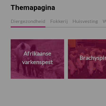
Themapagina
Diergezondheid
Fokkerij
Huisvesting
W
Afrikaanse
Brachyspi
varkenspest