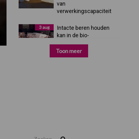
van
verwerkingscapaciteit
3 aug
Intacte beren houden
kan in de bio-
varkenshouderij, maar
dan moet alles kloppen
Toon meer
Zoeken...
Zoek