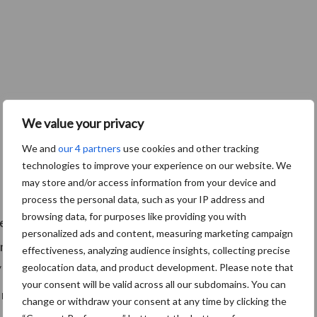
We value your privacy
We and
our 4 partners
use cookies and other tracking
technologies to improve your experience on our website. We
may store and/or access information from your device and
process the personal data, such as your IP address and
browsing data, for purposes like providing you with
geplaatst, aan de muur worden gemonteerd of aan het
personalized ads and content, measuring marketing campaign
neel worden uitgerust met een CO2 (koolstofdioxide)
effectiveness, analyzing audience insights, collecting precise
geolocation data, and product development. Please note that
/ UMTS (2G / 4G) modem dat is verbonden met een
your consent will be valid across all our subdomains. You can
 rechtstreeks naar de database levert. Toegang tot de
change or withdraw your consent at any time by clicking the