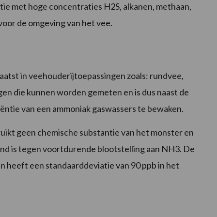
ie met hoge concentraties H2S, alkanen, methaan,
 voor de omgeving van het vee.
tst in veehouderijtoepassingen zoals: rundvee,
ngen die kunnen worden gemeten en is dus naast de
iciëntie van een ammoniak gaswassers te bewaken.
bruikt geen chemische substantie van het monster en
tand is tegen voortdurende blootstelling aan NH3. De
n heeft een standaarddeviatie van 90 ppb in het