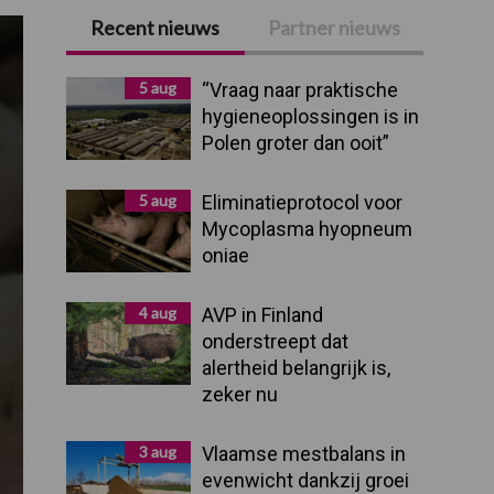
Recent nieuws
Partner nieuws
Primaire
Sidebar
5 aug
“Vraag naar praktische
hygieneoplossingen is in
Polen groter dan ooit”
5 aug
Eliminatieprotocol voor
Mycoplasma hyopneum
oniae
4 aug
AVP in Finland
onderstreept dat
alertheid belangrijk is,
zeker nu
3 aug
Vlaamse mestbalans in
evenwicht dankzij groei