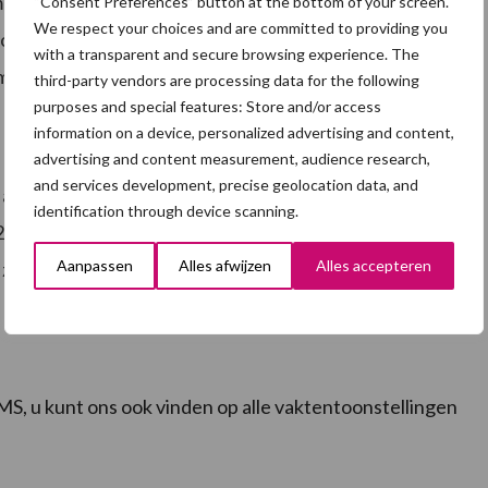
- en tijdregistratie. Een andere beschikbare interface
“Consent Preferences” button at the bottom of your screen.
We respect your choices and are committed to providing you
face, waarbij gegevens worden geleverd door een
with a transparent and secure browsing experience. The
mputer.
third-party vendors are processing data for the following
purposes and special features: Store and/or access
information on a device, personalized advertising and content,
advertising and content measurement, audience research,
and services development, precise geolocation data, and
 automatische kalibratie uit te voeren. De flessen
identification through device scanning.
gas. Kalibratie kan door de gebruiker worden
Aanpassen
Alles afwijzen
Alles accepteren
ijn niet gevoelig voor veroudering en hoeven niet te
, u kunt ons ook vinden op alle vaktentoonstellingen