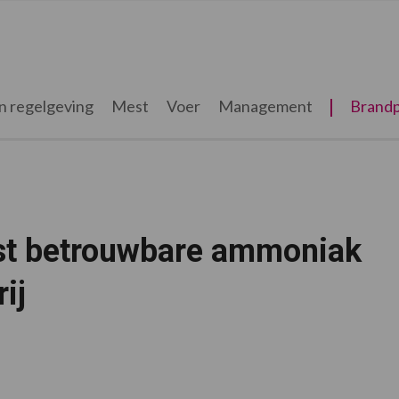
n regelgeving
Mest
Voer
Management
Brandp
ost betrouwbare ammoniak
ij