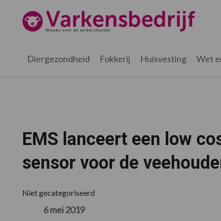
Spring
Door
Spring
Spring
naar
naar
naar
naar
Varkensbedrijf.nl
de
de
de
de
hoofdnavigatie
hoofd
eerste
voettekst
inhoud
sidebar
Diergezondheid
Fokkerij
Huisvesting
Wet e
EMS lanceert een low c
sensor voor de veehouder
Niet gecategoriseerd
6 mei 2019