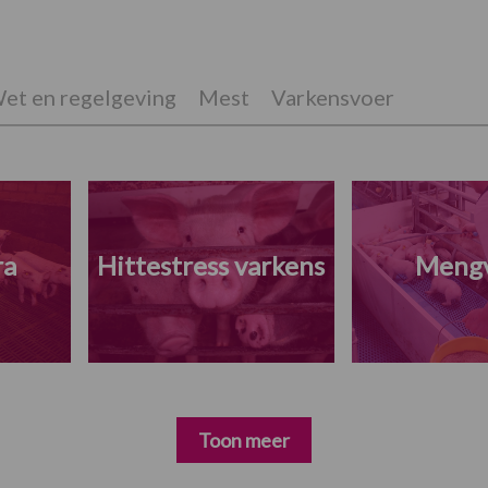
et en regelgeving
Mest
Varkensvoer
ra
Hittestress varkens
Meng
Toon meer