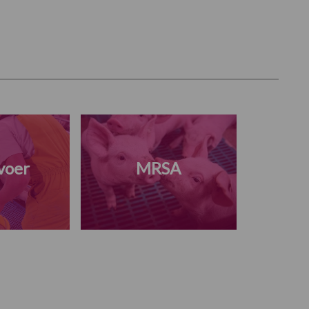
voer
MRSA