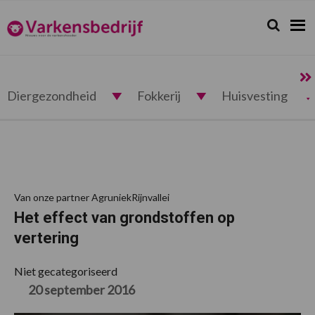
Spring
Door
Spring
Spring
naar
naar
naar
naar
Zoeken...
Zoek
Varkensbedrijf.nl
de
de
de
de
hoofdnavigatie
hoofd
eerste
voettekst
inhoud
sidebar
Diergezondheid
Fokkerij
Huisvesting
Van onze partner AgruniekRijnvallei
Het effect van grondstoffen op
vertering
Niet gecategoriseerd
20 september 2016