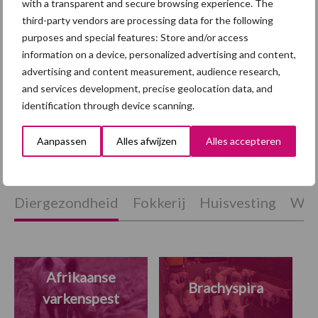
with a transparent and secure browsing experience. The
Valk Wekerom:
third-party vendors are processing data for the following
Samenwerking in
purposes and special features: Store and/or access
biologische voeders
information on a device, personalized advertising and content,
advertising and content measurement, audience research,
and services development, precise geolocation data, and
Van onze partner AgruniekRijnvallei
identification through device scanning.
Pak PIA aan met StructoVit
Aanpassen
Alles afwijzen
Alles accepteren
Diergezondheid
Fokkerij
Huisvesting
Wet
Afrikaanse
Brachyspira
varkenspest