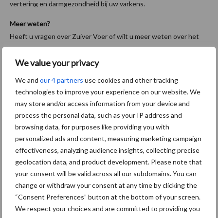
vertering en darmgezondheid bij uw varkens.
Meer weten?
Heeft u vragen over Zuiver Voer of wilt u meer weten over het
assortiment van AR? Neem dan gerust contact op met AR
We value your privacy
verkoopleider varkens Gerben Klein Lebbink, telefoon 06-
22792299 of
mail
. U kunt ook het contactformulier invullen op
de
We and
our 4 partners
use cookies and other tracking
website van AR
.
technologies to improve your experience on our website. We
may store and/or access information from your device and
Aanbevolen voor jou!
process the personal data, such as your IP address and
browsing data, for purposes like providing you with
Van onze partner AgruniekRijnvallei
personalized ads and content, measuring marketing campaign
Unieke combinatie
effectiveness, analyzing audience insights, collecting precise
grondstoffen in AR-
geolocation data, and product development. Please note that
biggenvoeders
your consent will be valid across all our subdomains. You can
change or withdraw your consent at any time by clicking the
“Consent Preferences” button at the bottom of your screen.
Van onze partner AgruniekRijnvallei
We respect your choices and are committed to providing you
AgruniekRijnvallei en De