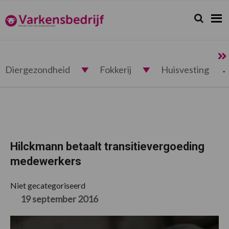
Spring
Door
Spring
Spring
naar
naar
naar
naar
Zoeken...
Zoek
Varkensbedrijf.nl
de
de
de
de
hoofdnavigatie
hoofd
eerste
voettekst
inhoud
sidebar
Diergezondheid
Fokkerij
Huisvesting
Hilckmann betaalt transitievergoeding
medewerkers
Niet gecategoriseerd
19 september 2016