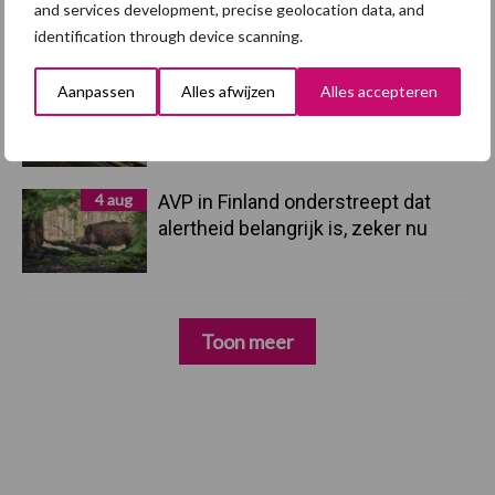
hygieneoplossingen is in Polen
and services development, precise geolocation data, and
groter dan ooit”
identification through device scanning.
Aanpassen
Alles afwijzen
Alles accepteren
5 aug
Eliminatieprotocol voor
Mycoplasma hyopneumoniae
4 aug
AVP in Finland onderstreept dat
alertheid belangrijk is, zeker nu
Toon meer