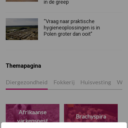
in de greep
“Vraag naar praktische
hygieneoplossingen is in
Polen groter dan ooit”
Themapagina
Diergezondheid
Fokkerij
Huisvesting
Wet
Afrikaanse
Brachyspira
varkenspest