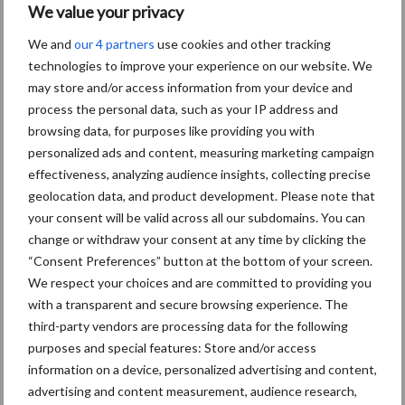
We value your privacy
We and
our 4 partners
use cookies and other tracking
technologies to improve your experience on our website. We
Toon meer
may store and/or access information from your device and
process the personal data, such as your IP address and
browsing data, for purposes like providing you with
Primaire
personalized ads and content, measuring marketing campaign
Recent nieuws
Partner nieuws
effectiveness, analyzing audience insights, collecting precise
Sidebar
geolocation data, and product development. Please note that
7 aug
Britse varkenssector vreest
your consent will be valid across all our subdomains. You can
afzetcrisis in het najaar
change or withdraw your consent at any time by clicking the
“Consent Preferences” button at the bottom of your screen.
We respect your choices and are committed to providing you
7 aug
Grondstoffenmarkt blijft grillig:
with a transparent and secure browsing experience. The
droogte en geopolitiek houden
third-party vendors are processing data for the following
handel in de greep
purposes and special features: Store and/or access
information on a device, personalized advertising and content,
5 aug
“Vraag naar praktische
advertising and content measurement, audience research,