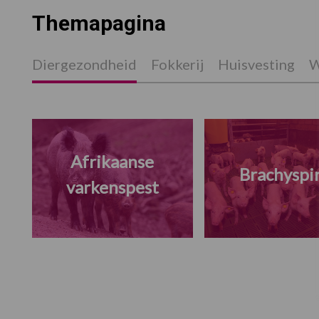
Themapagina
Diergezondheid
Fokkerij
Huisvesting
W
Afrikaanse
Brachyspi
varkenspest