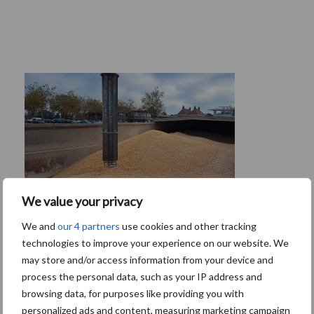
We value your privacy
We and
our 4 partners
use cookies and other tracking
technologies to improve your experience on our website. We
Grondstoffenmarkt blijft grillig: droogte
may store and/or access information from your device and
en geopolitiek houden handel in de greep
process the personal data, such as your IP address and
browsing data, for purposes like providing you with
personalized ads and content, measuring marketing campaign