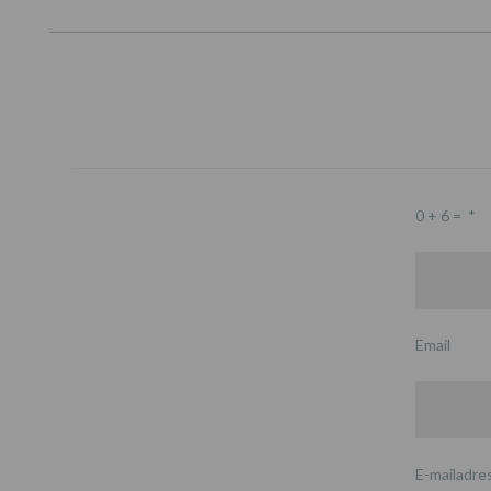
0 + 6 =
*
Email
E-mailadre