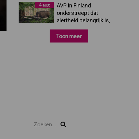
4 aug
AVP in Finland
onderstreept dat
alertheid belangrijk is,
zeker nu
Toon meer
Zoeken...
Zoek