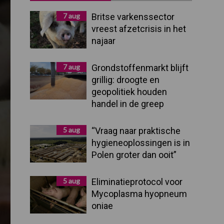
Sidebar
7 aug
Britse varkenssector
vreest afzetcrisis in het
najaar
7 aug
Grondstoffenmarkt blijft
grillig: droogte en
geopolitiek houden
handel in de greep
5 aug
“Vraag naar praktische
hygieneoplossingen is in
Polen groter dan ooit”
5 aug
Eliminatieprotocol voor
Mycoplasma hyopneum
oniae