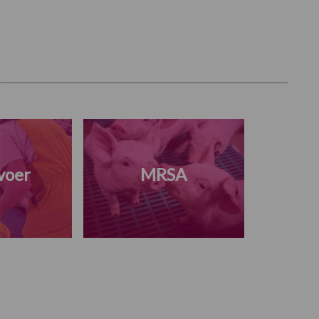
voer
MRSA