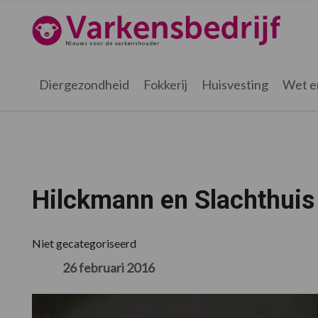
Spring
Door
Spring
Spring
naar
naar
naar
naar
Varkensbedrijf.nl
de
de
de
de
hoofdnavigatie
hoofd
eerste
voettekst
inhoud
sidebar
Diergezondheid
Fokkerij
Huisvesting
Wet e
Hilckmann en Slachthuis
Niet gecategoriseerd
26 februari 2016