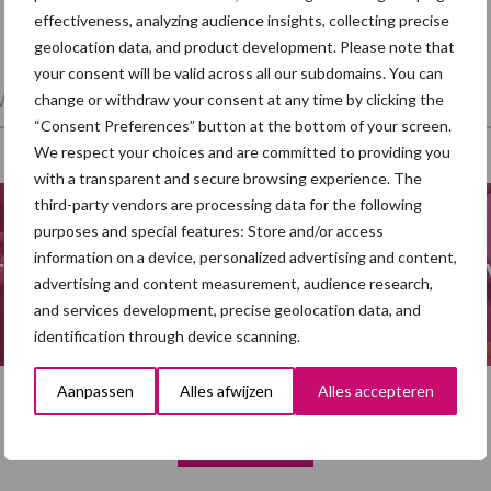
effectiveness, analyzing audience insights, collecting precise
geolocation data, and product development. Please note that
your consent will be valid across all our subdomains. You can
et en regelgeving
Mest
Varkensvoer
change or withdraw your consent at any time by clicking the
“Consent Preferences” button at the bottom of your screen.
We respect your choices and are committed to providing you
with a transparent and secure browsing experience. The
third-party vendors are processing data for the following
purposes and special features: Store and/or access
information on a device, personalized advertising and content,
ra
Hittestress varkens
Meng
advertising and content measurement, audience research,
and services development, precise geolocation data, and
identification through device scanning.
Aanpassen
Alles afwijzen
Alles accepteren
Toon meer