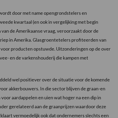
) wordt door met name opengrondstelers en
weede kwartaal (en ook in vergelijking met begin
 van de Amerikaanse vraag, veroorzaakt door de
griep in Amerika. Glasgroentetelers profiteerden van
en voor producten opstuwde. Uitzonderingen op de over
kvee- en de varkenshouderij die kampen met
deld wel positiever over de situatie voor de komende
 voor akkerbouwers. In die sector blijven de graan-en
n voor aardappelen en uien wat hoger na een dip in
nder gerelateerd aan de graanprijzen waardoor deze
verklaart vermoedelijk ook dat ondernemers slechts een