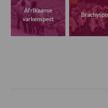
Afrikaanse
Brachyspi
varkenspest
Footer