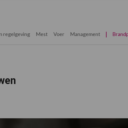
n regelgeving
Mest
Voer
Management
Brandp
uwen