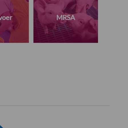
voer
MRSA