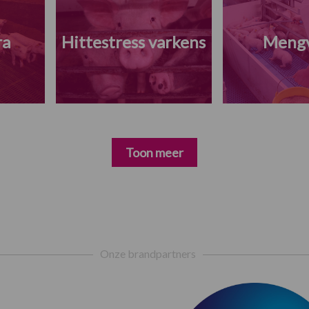
ra
Hittestress varkens
Meng
Toon meer
Onze brandpartners