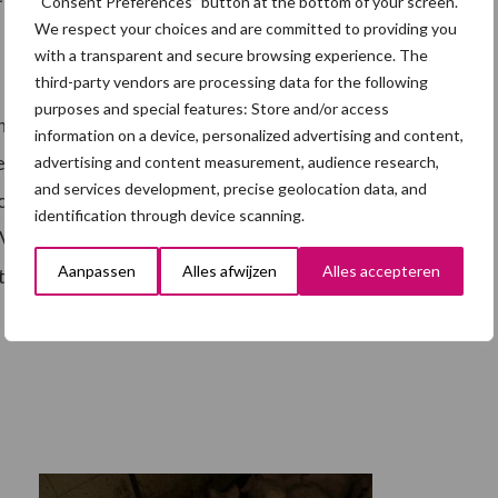
“Consent Preferences” button at the bottom of your screen.
We respect your choices and are committed to providing you
with a transparent and secure browsing experience. The
third-party vendors are processing data for the following
purposes and special features: Store and/or access
emmingsindex (de huidige stemming van ondernemers
information on a device, personalized advertising and content,
t vooruitzicht op de wat langere termijn van twee tot
advertising and content measurement, audience research,
and services development, precise geolocation data, and
 ondernemers in meerdere agrarische sectoren bij
identification through device scanning.
o Vertrouwensindex. Deze steeg in het derde kwartaal
Aanpassen
Alles afwijzen
Alles accepteren
0 tot + 100. De eerste vertrouwensindex dateert van