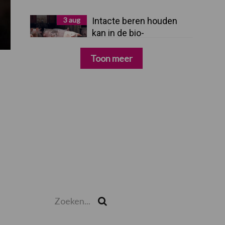
3 aug
Intacte beren houden
kan in de bio-
varkenshouderij, maar
dan moet alles kloppen
Toon meer
Zoeken...
Zoek