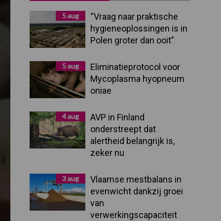
Sidebar
5 aug
“Vraag naar praktische
hygieneoplossingen is in
Polen groter dan ooit”
5 aug
Eliminatieprotocol voor
Mycoplasma hyopneum
oniae
4 aug
AVP in Finland
onderstreept dat
alertheid belangrijk is,
zeker nu
3 aug
Vlaamse mestbalans in
evenwicht dankzij groei
van
verwerkingscapaciteit