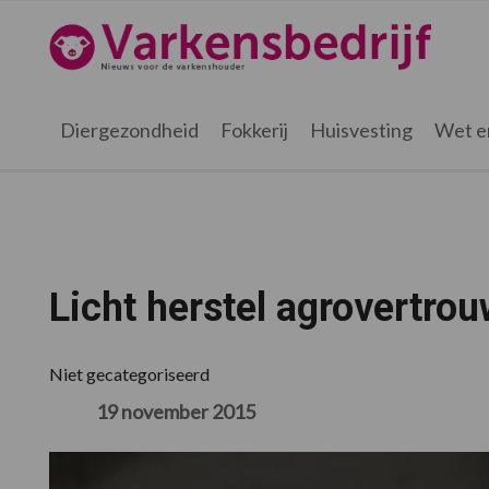
Spring
Door
Spring
Spring
naar
naar
naar
naar
Varkensbedrijf.nl
de
de
de
de
hoofdnavigatie
hoofd
eerste
voettekst
inhoud
sidebar
Diergezondheid
Fokkerij
Huisvesting
Wet e
Licht herstel agrovertro
Niet gecategoriseerd
19 november 2015