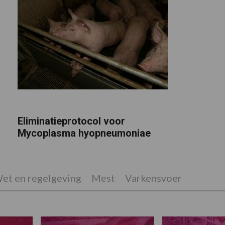
Eliminatieprotocol voor
Mycoplasma hyopneumoniae
et en regelgeving
Mest
Varkensvoer