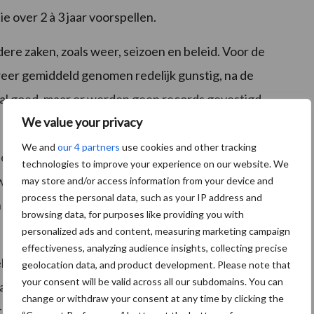
e over 2 à 3 jaar voorspellen.
e zaken, zoals weer, seizoen en beleid. Voor de
eer gemiddeld genomen redelijk gunstig, na de
l goed, maar er werden geen records gevestigd.
We value your privacy
We and
our 4 partners
use cookies and other tracking
uders mindere tijden; het effect van de Amerikaanse
technologies to improve your experience on our website. We
ers zijn voor 2016 ietwat pessimistisch gestemd.
may store and/or access information from your device and
process the personal data, such as your IP address and
ist een verbetering van de bedrijfsresultaten.
browsing data, for purposes like providing you with
personalized ads and content, measuring marketing campaign
effectiveness, analyzing audience insights, collecting precise
l in Vlaanderen als in Duitsland de gemiddelde
geolocation data, and product development. Please note that
your consent will be valid across all our subdomains. You can
taal van 2015. Dit kwam vooral door de situatie in de
change or withdraw your consent at any time by clicking the
k alleen de fruitteelt positief af. De stemming in de