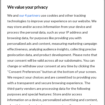
geopolitiek houden handel
We value your privacy
in de greep
We and
our 4 partners
use cookies and other tracking
technologies to improve your experience on our website. We
“Vraag naar praktische
may store and/or access information from your device and
hygieneoplossingen is in
process the personal data, such as your IP address and
Polen groter dan ooit”
browsing data, for purposes like providing you with
personalized ads and content, measuring marketing campaign
effectiveness, analyzing audience insights, collecting precise
geolocation data, and product development. Please note that
your consent will be valid across all our subdomains. You can
Themapagina
change or withdraw your consent at any time by clicking the
“Consent Preferences” button at the bottom of your screen.
Diergezondheid
Fokkerij
Huisvesting
Wet
We respect your choices and are committed to providing you
with a transparent and secure browsing experience. The
third-party vendors are processing data for the following
purposes and special features: Store and/or access
Afrikaanse
information on a device, personalized advertising and content,
Brachyspira