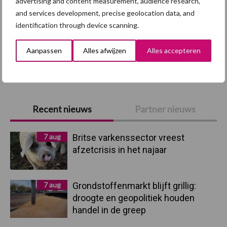
advertising and content measurement, audience research,
varkenspest
and services development, precise geolocation data, and
identification through device scanning.
Aanpassen
Alles afwijzen
Alles accepteren
Toon meer
Primaire
Recent nieuws
Partner nieuws
Sidebar
7 aug
Britse varkenssector vreest
afzetcrisis in het najaar
7 aug
Grondstoffenmarkt blijft grillig:
droogte en geopolitiek houden
handel in de greep