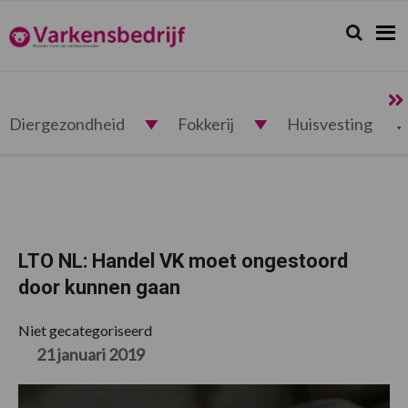
Spring
Door
Spring
Spring
naar
naar
naar
naar
Zoeken...
Zoek
Varkensbedrijf.nl
de
de
de
de
hoofdnavigatie
hoofd
eerste
voettekst
inhoud
sidebar
Diergezondheid
Fokkerij
Huisvesting
LTO NL: Handel VK moet ongestoord
door kunnen gaan
Niet gecategoriseerd
21 januari 2019