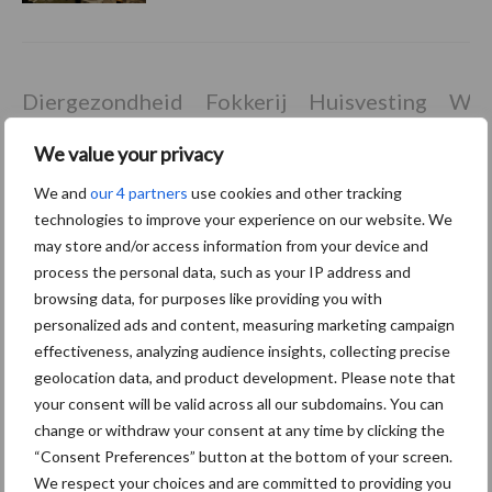
Diergezondheid
Fokkerij
Huisvesting
Wet
We value your privacy
We and
our 4 partners
use cookies and other tracking
Afrikaanse
technologies to improve your experience on our website. We
Brachyspira
may store and/or access information from your device and
varkenspest
process the personal data, such as your IP address and
browsing data, for purposes like providing you with
personalized ads and content, measuring marketing campaign
effectiveness, analyzing audience insights, collecting precise
Toon meer
geolocation data, and product development. Please note that
your consent will be valid across all our subdomains. You can
change or withdraw your consent at any time by clicking the
“Consent Preferences” button at the bottom of your screen.
Primaire
Recent nieuws
Partner nieuws
We respect your choices and are committed to providing you