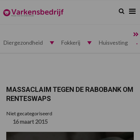
Spring
Door
Spring
Spring
naar
naar
naar
naar
Zoeken...
Zoek
Varkensbedrijf.nl
de
de
de
de
hoofdnavigatie
hoofd
eerste
voettekst
inhoud
sidebar
Diergezondheid
Fokkerij
Huisvesting
MASSACLAIM TEGEN DE RABOBANK OM
RENTESWAPS
Niet gecategoriseerd
16 maart 2015