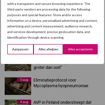
Sidebar
with a transparent and secure browsing experience. The
third-party vendors are processing data for the following
7 aug
Britse varkenssector vreest
purposes and special features: Store and/or access
afzetcrisis in het najaar
information on a device, personalized advertising and content,
advertising and content measurement, audience research,
and services development, precise geolocation data, and
7 aug
Grondstoffenmarkt blijft grillig:
identification through device scanning.
droogte en geopolitiek houden
handel in de greep
Aanpassen
Alles afwijzen
Alles accepteren
5 aug
“Vraag naar praktische
hygieneoplossingen is in Polen
groter dan ooit”
5 aug
Eliminatieprotocol voor
Mycoplasma hyopneumoniae
4 aug
AVP in Finland onderstreept dat