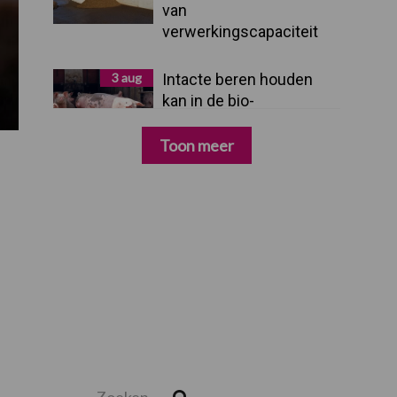
van
verwerkingscapaciteit
3 aug
Intacte beren houden
kan in de bio-
varkenshouderij, maar
dan moet alles kloppen
Toon meer
Zoeken...
Zoek