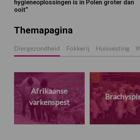
hygieneoplossingen is in Polen groter dan
ooit”
Themapagina
Diergezondheid
Fokkerij
Huisvesting
W
Afrikaanse
Brachyspi
varkenspest