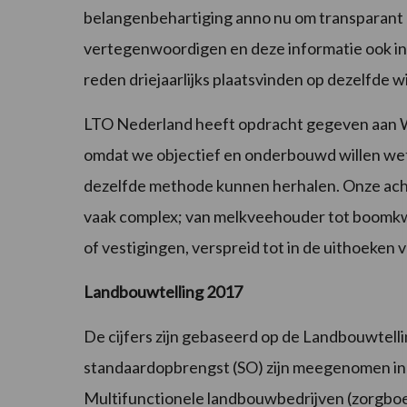
belangenbehartiging anno nu om transparant 
vertegenwoordigen en deze informatie ook in t
reden driejaarlijks plaatsvinden op dezelfde wi
LTO Nederland heeft opdracht gegeven aan
omdat we objectief en onderbouwd willen weten 
dezelfde methode kunnen herhalen. Onze acht
vaak complex; van melkveehouder tot boomkwe
of vestigingen, verspreid tot in de uithoeken
Landbouwtelling 2017
De cijfers zijn gebaseerd op de Landbouwtell
standaardopbrengst (SO) zijn meegenomen in
Multifunctionele landbouwbedrijven (zorgboe