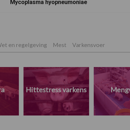
Mycoplasma hyopneumoniae
et en regelgeving
Mest
Varkensvoer
ra
Hittestress varkens
Meng