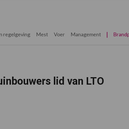
n regelgeving
Mest
Voer
Management
Brandp
tuinbouwers lid van LTO