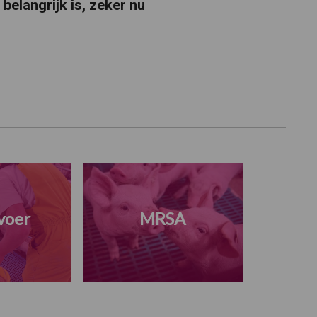
belangrijk is, zeker nu
voer
MRSA