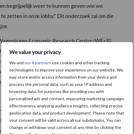
en begrijpelijk weer te kunnen geven wie we
e zetten in onze lobby." Dit onderzoek zal om die
jze.
 Wageningen Economic Research Centre (WEcR)
wie in welke sector lid is en het driejaarlijks volgens
We value your privacy
erban is immers zeer divers en bedrijfsstructuren
We and
our 4 partners
use cookies and other tracking
technologies to improve your experience on our website. We
ker, van groot tot klein, met of zonder meerdere bv's
may store and/or access information from your device and
 van Nederland.
process the personal data, such as your IP address and
browsing data, for purposes like providing you with
personalized ads and content, measuring marketing campaign
effectiveness, analyzing audience insights, collecting precise
ing van 2017. Bedrijven met meer dan € 25.000 euro
geolocation data, and product development. Please note that
 het onderzoek. Niet meegenomen zijn de
your consent will be valid across all our subdomains. You can
change or withdraw your consent at any time by clicking the
ren, boerderijwinkels, boerderijeducatie) omdat