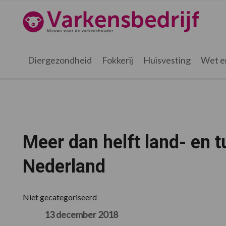
Spring
Door
Spring
Spring
naar
naar
naar
naar
Varkensbedrijf.nl
de
de
de
de
hoofdnavigatie
hoofd
eerste
voettekst
inhoud
sidebar
Diergezondheid
Fokkerij
Huisvesting
Wet e
Meer dan helft land- en 
Nederland
Niet gecategoriseerd
13 december 2018