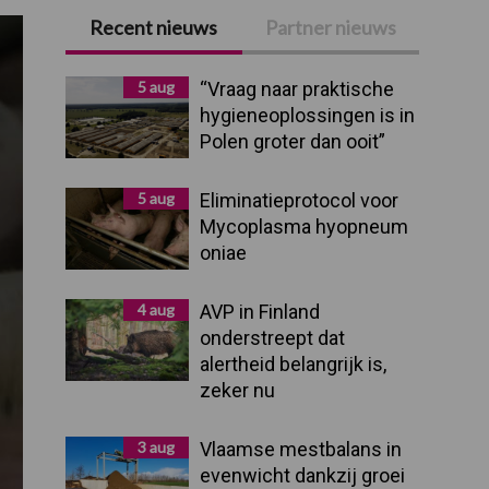
Recent nieuws
Partner nieuws
Primaire
Sidebar
5 aug
“Vraag naar praktische
hygieneoplossingen is in
Polen groter dan ooit”
5 aug
Eliminatieprotocol voor
Mycoplasma hyopneum
oniae
4 aug
AVP in Finland
onderstreept dat
alertheid belangrijk is,
zeker nu
3 aug
Vlaamse mestbalans in
evenwicht dankzij groei