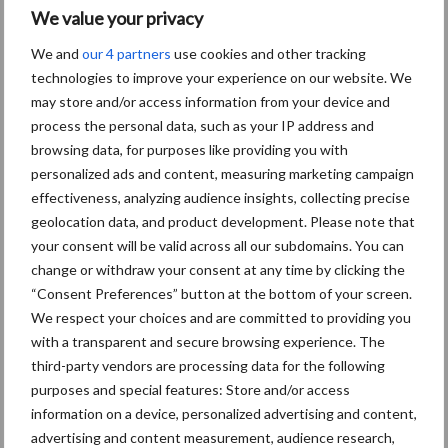
We value your privacy
We and
our 4 partners
use cookies and other tracking
AVP in Finland onderstreept
technologies to improve your experience on our website. We
dat alertheid belangrijk is,
may store and/or access information from your device and
zeker nu
process the personal data, such as your IP address and
browsing data, for purposes like providing you with
personalized ads and content, measuring marketing campaign
effectiveness, analyzing audience insights, collecting precise
geolocation data, and product development. Please note that
Themapagina
your consent will be valid across all our subdomains. You can
change or withdraw your consent at any time by clicking the
Diergezondheid
Fokkerij
Huisvesting
Wet
“Consent Preferences” button at the bottom of your screen.
We respect your choices and are committed to providing you
with a transparent and secure browsing experience. The
third-party vendors are processing data for the following
purposes and special features: Store and/or access
Afrikaanse
Brachyspira
information on a device, personalized advertising and content,
varkenspest
advertising and content measurement, audience research,