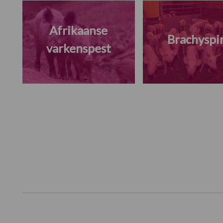
Afrikaanse
Brachyspi
varkenspest
Footer