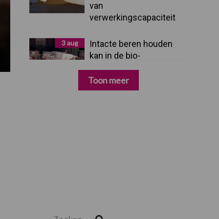
van
verwerkingscapaciteit
3 aug
Intacte beren houden
kan in de bio-
varkenshouderij, maar
dan moet alles kloppen
Toon meer
Zoeken...
Zoek