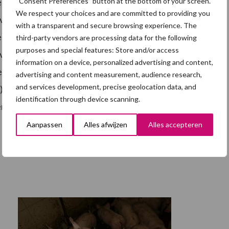
sector gaat de komende tijd nauwer met de
“Consent Preferences” button at the bottom of your screen.
We respect your choices and are committed to providing you
eerde informatie over de milieuvoetafdruk van de
with a transparent and secure browsing experience. The
chikbaar te stellen. Nevedi Nevedi behartigt de
third-party vendors are processing data for the following
purposes and special features: Store and/or access
voederindustrie. De sector bestaat uit fabrikanten
information on a device, personalized advertising and content,
er en leveranciers van vochtrijke diervoeders
advertising and content measurement, audience research,
and services development, precise geolocation data, and
. Bij Nevedi zijn 95 diervoederbedrijven en
identification through device scanning.
woordigen zij circa 95% van de totale productie in
Aanpassen
Alles afwijzen
Alles accepteren