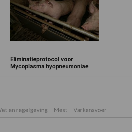
Eliminatieprotocol voor
Mycoplasma hyopneumoniae
et en regelgeving
Mest
Varkensvoer