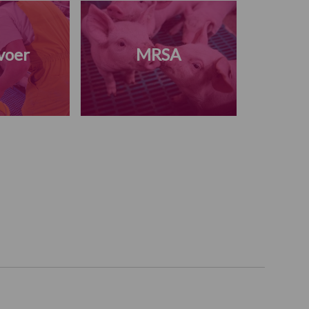
voer
MRSA