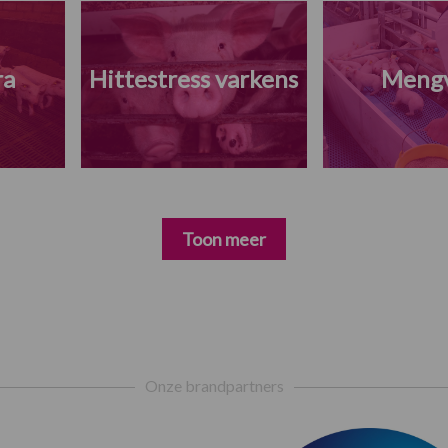
ra
Hittestress varkens
Meng
Toon meer
Onze brandpartners