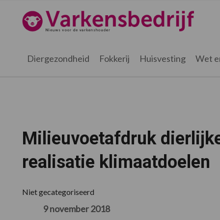
Spring
Door
Spring
Spring
naar
naar
naar
naar
Varkensbedrijf.nl
de
de
de
de
hoofdnavigatie
hoofd
eerste
voettekst
inhoud
sidebar
Diergezondheid
Fokkerij
Huisvesting
Wet e
Milieuvoetafdruk dierlijk
realisatie klimaatdoelen
Niet gecategoriseerd
9 november 2018