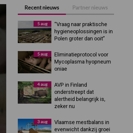
Recent nieuws
Partner nieuws
Primaire
Sidebar
5 aug
“Vraag naar praktische
hygieneoplossingen is in
Polen groter dan ooit”
5 aug
Eliminatieprotocol voor
Mycoplasma hyopneum
oniae
4 aug
AVP in Finland
onderstreept dat
alertheid belangrijk is,
zeker nu
3 aug
Vlaamse mestbalans in
evenwicht dankzij groei