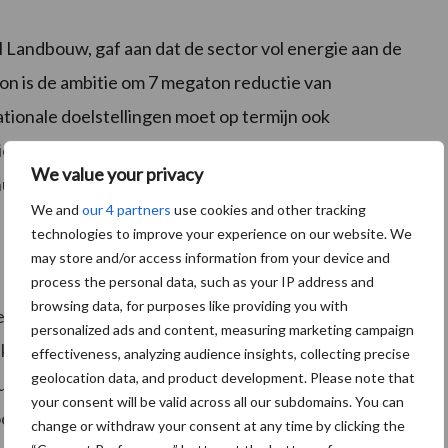
l Landbouw, gaf aan dat de sector vol energie aan de
ton is de ambitie om 7 megaton reductie van
ationale doelstellingen moet op termijn ook
 in internationale context. Van Geel ziet zijn opdracht
We value your privacy
 nu gekeken wordt naar de gehele verduurzamingslag
We and
our 4 partners
use cookies and other tracking
technologies to improve your experience on our website. We
may store and/or access information from your device and
process the personal data, such as your IP address and
browsing data, for purposes like providing you with
een krachtig pleidooi om de consument veel beter te
personalized ads and content, measuring marketing campaign
 van Nederlands vlees. Hij gaf aan dat recente
effectiveness, analyzing audience insights, collecting precise
geolocation data, and product development. Please note that
uk van Nederlands varkensvlees tot de 10% laagste
your consent will be valid across all our subdomains. You can
hoogwaardige eiwitbronnen van plantaardige
change or withdraw your consent at any time by clicking the