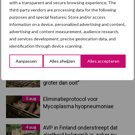
Sidebar
with a transparent and secure browsing experience. The
7 aug
Britse varkenssector vreest
third-party vendors are processing data for the following
afzetcrisis in het najaar
purposes and special features: Store and/or access
information on a device, personalized advertising and content,
advertising and content measurement, audience research,
7 aug
Grondstoffenmarkt blijft grillig:
and services development, precise geolocation data, and
droogte en geopolitiek houden
identification through device scanning.
handel in de greep
Aanpassen
Alles afwijzen
Alles accepteren
5 aug
“Vraag naar praktische
hygieneoplossingen is in Polen
groter dan ooit”
5 aug
Eliminatieprotocol voor
Mycoplasma hyopneumoniae
4 aug
AVP in Finland onderstreept dat
alertheid belangrijk is, zeker nu