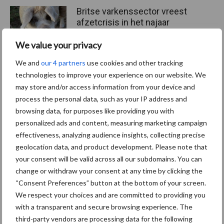
Britse varkenssector vreest
afzetcrisis in het najaar
We value your privacy
We and
our 4 partners
use cookies and other tracking
technologies to improve your experience on our website. We
Grondstoffenmarkt blijft
may store and/or access information from your device and
grillig: droogte en
geopolitiek houden handel
process the personal data, such as your IP address and
in de greep
browsing data, for purposes like providing you with
personalized ads and content, measuring marketing campaign
effectiveness, analyzing audience insights, collecting precise
“Vraag naar praktische
geolocation data, and product development. Please note that
hygieneoplossingen is in
your consent will be valid across all our subdomains. You can
Polen groter dan ooit”
change or withdraw your consent at any time by clicking the
“Consent Preferences” button at the bottom of your screen.
We respect your choices and are committed to providing you
with a transparent and secure browsing experience. The
third-party vendors are processing data for the following
Diergezondheid
Fokkerij
Huisvesting
Wet