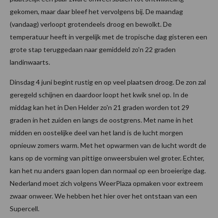
gekomen, maar daar bleef het vervolgens bij. De maandag
(vandaag) verloopt grotendeels droog en bewolkt. De
temperatuur heeft in vergelijk met de tropische dag gisteren een
grote stap teruggedaan naar gemiddeld zo'n 22 graden
landinwaarts.
Dinsdag 4 juni begint rustig en op veel plaatsen droog. De zon zal
geregeld schijnen en daardoor loopt het kwik snel op. In de
middag kan het in Den Helder zo'n 21 graden worden tot 29
graden in het zuiden en langs de oostgrens. Met name in het
midden en oostelijke deel van het land is de lucht morgen
opnieuw zomers warm. Met het opwarmen van de lucht wordt de
kans op de vorming van pittige onweersbuien wel groter. Echter,
kan het nu anders gaan lopen dan normaal op een broeierige dag.
Nederland moet zich volgens WeerPlaza opmaken voor extreem
zwaar onweer. We hebben het hier over het ontstaan van een
Supercell.