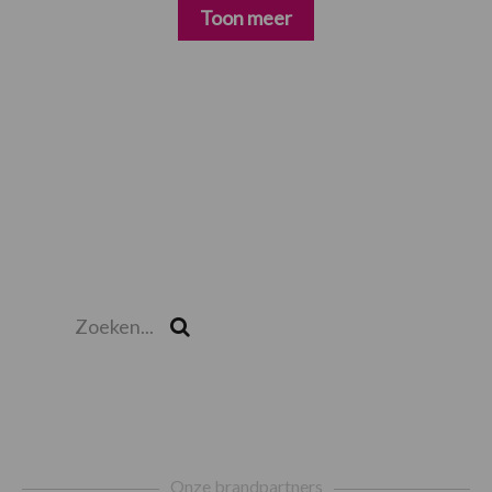
Toon meer
Zoeken...
Zoek
Footer
Onze brandpartners