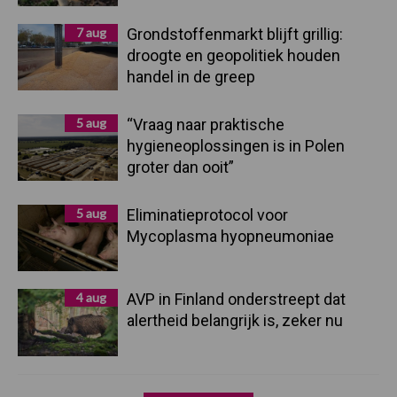
7 aug
Grondstoffenmarkt blijft grillig:
droogte en geopolitiek houden
handel in de greep
5 aug
“Vraag naar praktische
hygieneoplossingen is in Polen
groter dan ooit”
5 aug
Eliminatieprotocol voor
Mycoplasma hyopneumoniae
4 aug
AVP in Finland onderstreept dat
alertheid belangrijk is, zeker nu