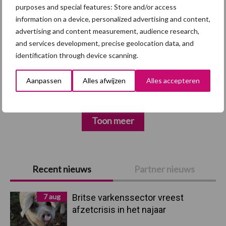
purposes and special features: Store and/or access
information on a device, personalized advertising and content,
advertising and content measurement, audience research,
and services development, precise geolocation data, and
Afrikaanse
identification through device scanning.
Brachyspira
varkenspest
Aanpassen
Alles afwijzen
Alles accepteren
Toon meer
Primaire
Recent nieuws
Partner nieuws
Sidebar
7 aug
Britse varkenssector vreest
afzetcrisis in het najaar