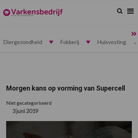
Spring
Door
Spring
Spring
naar
naar
naar
naar
Zoeken...
Zoek
Varkensbedrijf.nl
de
de
de
de
hoofdnavigatie
hoofd
eerste
voettekst
inhoud
sidebar
Diergezondheid
Fokkerij
Huisvesting
Morgen kans op vorming van Supercell
Niet gecategoriseerd
3 juni 2019