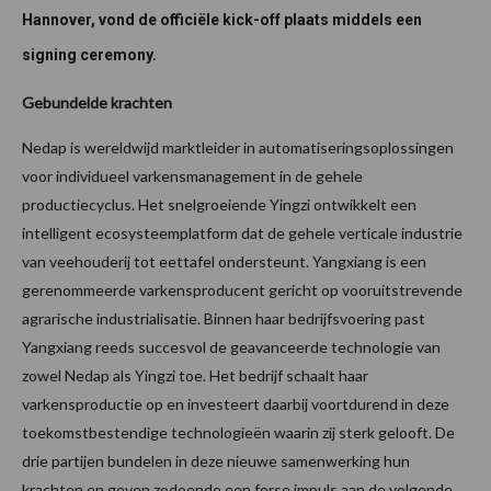
Hannover, vond de officiële kick-off plaats middels een
signing ceremony.
Gebundelde krachten
Nedap is wereldwijd marktleider in automatiseringsoplossingen
voor individueel varkensmanagement in de gehele
productiecyclus. Het snelgroeiende Yingzi ontwikkelt een
intelligent ecosysteemplatform dat de gehele verticale industrie
van veehouderij tot eettafel ondersteunt. Yangxiang is een
gerenommeerde varkensproducent gericht op vooruitstrevende
agrarische industrialisatie. Binnen haar bedrijfsvoering past
Yangxiang reeds succesvol de geavanceerde technologie van
zowel Nedap als Yingzi toe. Het bedrijf schaalt haar
varkensproductie op en investeert daarbij voortdurend in deze
toekomstbestendige technologieën waarin zij sterk gelooft. De
drie partijen bundelen in deze nieuwe samenwerking hun
krachten en geven zodoende een forse impuls aan de volgende