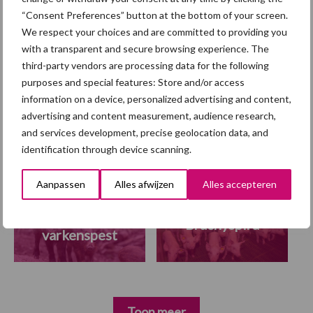
“Consent Preferences” button at the bottom of your screen.
“Vraag naar praktische
We respect your choices and are committed to providing you
hygieneoplossingen is in
with a transparent and secure browsing experience. The
Polen groter dan ooit”
third-party vendors are processing data for the following
purposes and special features: Store and/or access
information on a device, personalized advertising and content,
advertising and content measurement, audience research,
and services development, precise geolocation data, and
Diergezondheid
Fokkerij
Huisvesting
Wet
identification through device scanning.
Aanpassen
Alles afwijzen
Alles accepteren
Afrikaanse
Brachyspira
varkenspest
Toon meer