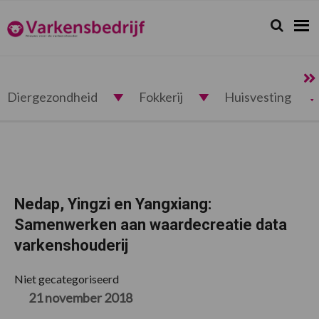
Spring
Door
Spring
Spring
naar
naar
naar
naar
Zoeken...
Zoek
Varkensbedrijf.nl
de
de
de
de
hoofdnavigatie
hoofd
eerste
voettekst
inhoud
sidebar
Diergezondheid
Fokkerij
Huisvesting
Nedap, Yingzi en Yangxiang:
Samenwerken aan waardecreatie data
varkenshouderij
Niet gecategoriseerd
21 november 2018