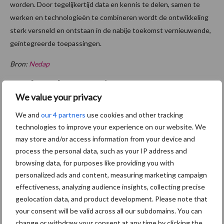
worden. Door tegelijkertijd data en kennis te delen, samen te
werken en technologieën te combineren wordt de ontwikkeling
sterk versneld en ontstaan in de nabije toekomst vernieuwende,
geïntegreerde toepassingen.
Bron:
Nedap
Aanbevolen voor jou!
We value your privacy
Britse varkenssector vreest
We and
our 4 partners
use cookies and other tracking
afzetcrisis in het najaar
technologies to improve your experience on our website. We
may store and/or access information from your device and
process the personal data, such as your IP address and
browsing data, for purposes like providing you with
personalized ads and content, measuring marketing campaign
Grondstoffenmarkt blijft
effectiveness, analyzing audience insights, collecting precise
grillig: droogte en
geolocation data, and product development. Please note that
geopolitiek houden handel
your consent will be valid across all our subdomains. You can
in de greep
change or withdraw your consent at any time by clicking the