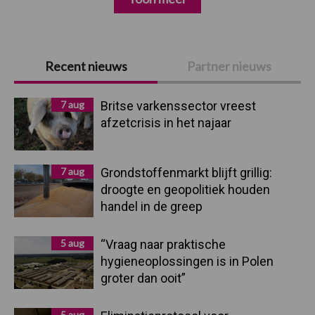
Primaire
Recent nieuws
Partner nieuws
Sidebar
7 aug
Britse varkenssector vreest
afzetcrisis in het najaar
7 aug
Grondstoffenmarkt blijft grillig:
droogte en geopolitiek houden
handel in de greep
5 aug
“Vraag naar praktische
hygieneoplossingen is in Polen
groter dan ooit”
5 aug