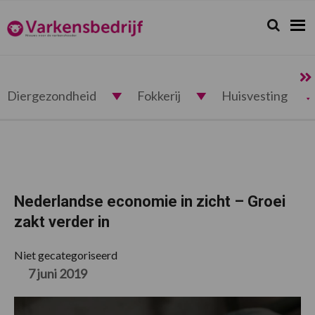
Spring
Door
Spring
Spring
naar
naar
naar
naar
Zoeken...
Zoek
Varkensbedrijf.nl
de
de
de
de
hoofdnavigatie
hoofd
eerste
voettekst
inhoud
sidebar
Diergezondheid
Fokkerij
Huisvesting
Nederlandse economie in zicht – Groei
zakt verder in
Niet gecategoriseerd
7 juni 2019