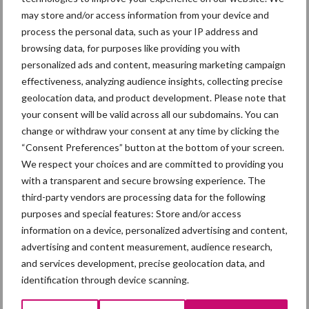
wereldhandel
may store and/or access information from your device and
process the personal data, such as your IP address and
De stijging van de particuliere consumptie valt flink terug,
browsing data, for purposes like providing you with
voornamelijk door de geringere verbetering van het
personalized ads and content, measuring marketing campaign
beschikbaar inkomen, maar ook onder invloed van het lagere
effectiveness, analyzing audience insights, collecting precise
consumentenvertrouwen
geolocation data, and product development. Please note that
your consent will be valid across all our subdomains. You can
De bedrijfsinvesteringen nemen minder toe door de minder
change or withdraw your consent at any time by clicking the
gunstige afzetperspectieven. Door de escalatie van de
“Consent Preferences” button at the bottom of your screen.
handelsoorlog zal het ondernemersvertrouwen verder
We respect your choices and are committed to providing you
afkalven. Dat zal vooral volgend jaar de investeringscijfers
with a transparent and secure browsing experience. The
drukken
third-party vendors are processing data for the following
purposes and special features: Store and/or access
Enig tegenwicht komt van de sterker stijgende
information on a device, personalized advertising and content,
overheidsbestedingen
advertising and content measurement, audience research,
and services development, precise geolocation data, and
De werkloosheid is nu lager dan tijdens de vorige
identification through device scanning.
hoogconjunctuur. Maar door de vertraging van de
economische groei zal de banengroei afzwakken en de