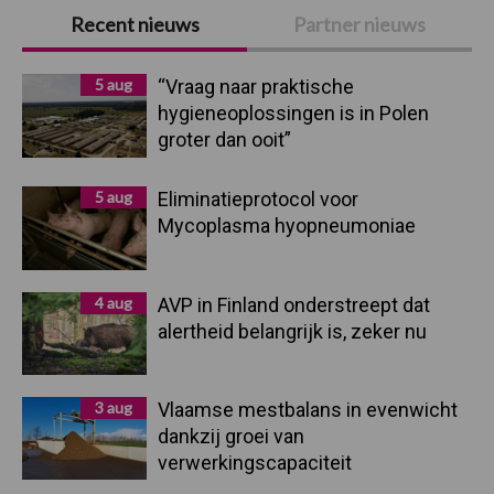
Primaire
Recent nieuws
Partner nieuws
Sidebar
5 aug
“Vraag naar praktische
hygieneoplossingen is in Polen
groter dan ooit”
5 aug
Eliminatieprotocol voor
Mycoplasma hyopneumoniae
4 aug
AVP in Finland onderstreept dat
alertheid belangrijk is, zeker nu
3 aug
Vlaamse mestbalans in evenwicht
dankzij groei van
verwerkingscapaciteit