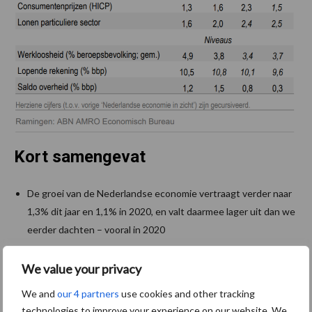
Kort samengevat
De groei van de Nederlandse economie vertraagt verder naar
1,3% dit jaar en 1,1% in 2020, en valt daarmee lager uit dan we
eerder dachten – vooral in 2020
De recente verdere verscherping van de handelsoorlog is
We value your privacy
reden voor de verlaging van onze ramingen
We and
our 4 partners
use cookies and other tracking
De uitvoer neemt minder toe door de magere expansie van de
technologies to improve your experience on our website. We