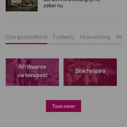
zeker nu
Diergezondheid
Fokkerij
Huisvesting
Wet
Afrikaanse
Brachyspira
varkenspest
Toon meer