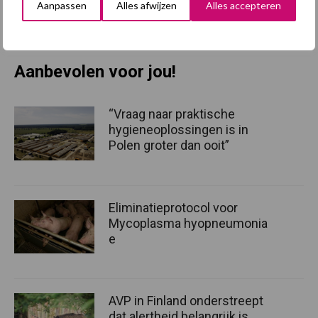
Aanpassen
Alles afwijzen
Alles accepteren
werkloosheid weer oplopen – met name volgend jaar
Bron:
ABN AMRO
Aanbevolen voor jou!
“Vraag naar praktische
hygieneoplossingen is in
Polen groter dan ooit”
Eliminatieprotocol voor
Mycoplasma hyopneumonia
e
AVP in Finland onderstreept
dat alertheid belangrijk is,