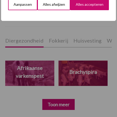
“Vraag naar praktische
Aanpassen
Alles afwijzen
Alles accepteren
hygieneoplossingen is in
Polen groter dan ooit”
Diergezondheid
Fokkerij
Huisvesting
Wet
Afrikaanse
Brachyspira
varkenspest
Toon meer