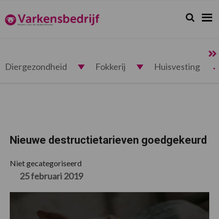
Spring
Door
Spring
Spring
naar
naar
naar
naar
Zoeken...
Zoek
Varkensbedrijf.nl
de
de
de
de
hoofdnavigatie
hoofd
eerste
voettekst
inhoud
sidebar
Diergezondheid
Fokkerij
Huisvesting
Nieuwe destructietarieven goedgekeurd
Niet gecategoriseerd
25 februari 2019