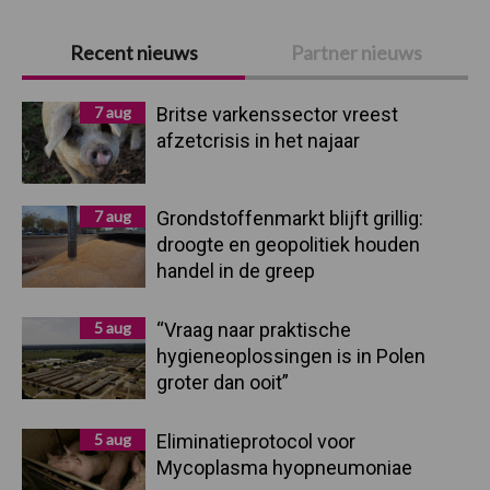
Primaire
Recent nieuws
Partner nieuws
Sidebar
7 aug
Britse varkenssector vreest
afzetcrisis in het najaar
7 aug
Grondstoffenmarkt blijft grillig:
droogte en geopolitiek houden
handel in de greep
5 aug
“Vraag naar praktische
hygieneoplossingen is in Polen
groter dan ooit”
5 aug
Eliminatieprotocol voor
Mycoplasma hyopneumoniae