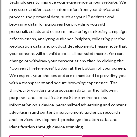
technologies to improve your experience on our website. We
De Minister keurt de tarieven goed en publiceert die in de
may store and/or access information from your device and
Staatscourant.
process the personal data, such as your IP address and
browsing data, for purposes like providing you with
Bron:
Rendac Son
personalized ads and content, measuring marketing campaign
Aanbevolen voor jou!
effectiveness, analyzing audience insights, collecting precise
geolocation data, and product development. Please note that
your consent will be valid across all our subdomains. You can
Britse varkenssector vreest
change or withdraw your consent at any time by clicking the
afzetcrisis in het najaar
“Consent Preferences” button at the bottom of your screen.
We respect your choices and are committed to providing you
with a transparent and secure browsing experience. The
third-party vendors are processing data for the following
Grondstoffenmarkt blijft
purposes and special features: Store and/or access
grillig: droogte en
information on a device, personalized advertising and content,
geopolitiek houden handel
advertising and content measurement, audience research,
in de greep
and services development, precise geolocation data, and
identification through device scanning.