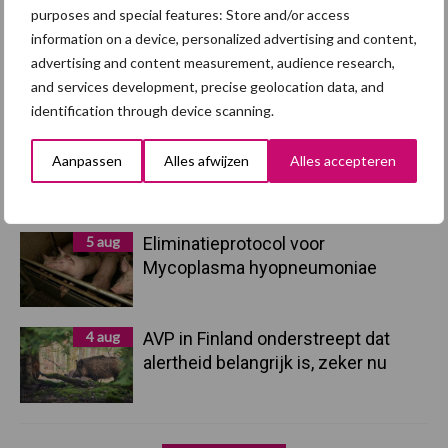
purposes and special features: Store and/or access
7 aug
Grondstoffenmarkt blijft grillig:
information on a device, personalized advertising and content,
droogte en geopolitiek houden
advertising and content measurement, audience research,
handel in de greep
and services development, precise geolocation data, and
identification through device scanning.
5 aug
“Vraag naar praktische
Aanpassen
Alles afwijzen
Alles accepteren
hygieneoplossingen is in Polen
groter dan ooit”
5 aug
Eliminatieprotocol voor
Mycoplasma hyopneumoniae
4 aug
AVP in Finland onderstreept dat
alertheid belangrijk is, zeker nu