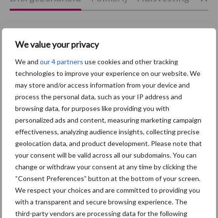
We value your privacy
Afrikaanse
Brachyspira
We and
our 4 partners
use cookies and other tracking
varkenspest
technologies to improve your experience on our website. We
may store and/or access information from your device and
process the personal data, such as your IP address and
browsing data, for purposes like providing you with
Toon meer
personalized ads and content, measuring marketing campaign
effectiveness, analyzing audience insights, collecting precise
geolocation data, and product development. Please note that
your consent will be valid across all our subdomains. You can
Primaire
Recent nieuws
Partner nieuws
change or withdraw your consent at any time by clicking the
Sidebar
“Consent Preferences” button at the bottom of your screen.
We respect your choices and are committed to providing you
7 aug
Britse varkenssector vreest
with a transparent and secure browsing experience. The
afzetcrisis in het najaar
third-party vendors are processing data for the following