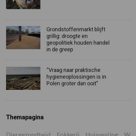
Grondstoffenmarkt blijft
grillig: droogte en
geopolitiek houden handel
in de greep
“Vraag naar praktische
hygieneoplossingen is in
Polen groter dan ooit”
Themapagina
Diergezondheid
Fokkerij
Huisvesting
Wet