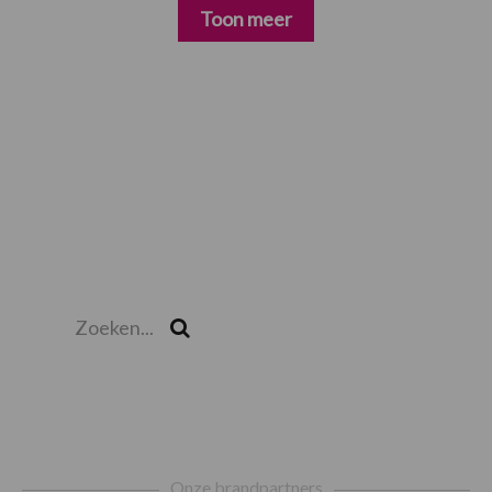
Toon meer
Zoeken...
Zoek
Footer
Onze brandpartners