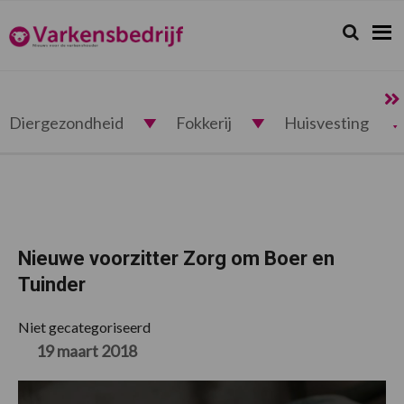
Spring
Door
Spring
Spring
naar
naar
naar
naar
Zoeken...
Zoek
Varkensbedrijf.nl
de
de
de
de
hoofdnavigatie
hoofd
eerste
voettekst
inhoud
sidebar
Diergezondheid
Fokkerij
Huisvesting
Nieuwe voorzitter Zorg om Boer en
Tuinder
Niet gecategoriseerd
19 maart 2018