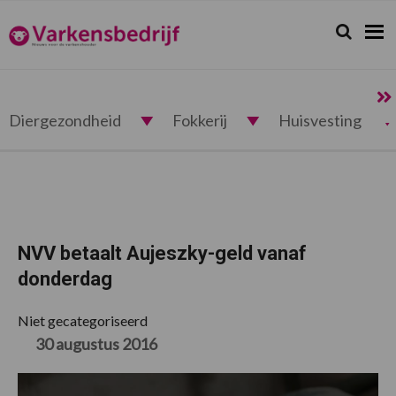
Spring
Door
Spring
Spring
naar
naar
naar
naar
Zoeken...
Zoek
Varkensbedrijf.nl
de
de
de
de
hoofdnavigatie
hoofd
eerste
voettekst
inhoud
sidebar
Diergezondheid
Fokkerij
Huisvesting
NVV betaalt Aujeszky-geld vanaf
donderdag
Niet gecategoriseerd
30 augustus 2016