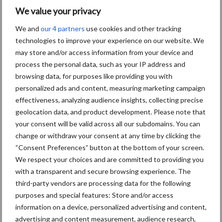
We value your privacy
We and
our 4 partners
use cookies and other tracking
technologies to improve your experience on our website. We
Toon meer
may store and/or access information from your device and
process the personal data, such as your IP address and
browsing data, for purposes like providing you with
Primaire
personalized ads and content, measuring marketing campaign
Recent nieuws
Partner nieuws
effectiveness, analyzing audience insights, collecting precise
Sidebar
geolocation data, and product development. Please note that
5 aug
“Vraag naar praktische
your consent will be valid across all our subdomains. You can
hygieneoplossingen is in Polen
change or withdraw your consent at any time by clicking the
groter dan ooit”
“Consent Preferences” button at the bottom of your screen.
We respect your choices and are committed to providing you
with a transparent and secure browsing experience. The
5 aug
Eliminatieprotocol voor
third-party vendors are processing data for the following
Mycoplasma hyopneumoniae
purposes and special features: Store and/or access
information on a device, personalized advertising and content,
advertising and content measurement, audience research,
4 aug
AVP in Finland onderstreept dat