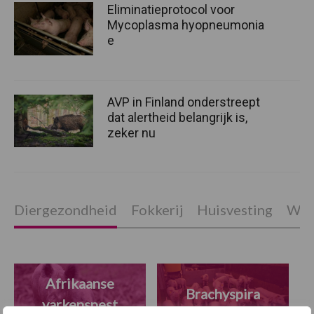
Eliminatieprotocol voor
Mycoplasma hyopneumonia
e
AVP in Finland onderstreept
dat alertheid belangrijk is,
zeker nu
Diergezondheid
Fokkerij
Huisvesting
Wet
Afrikaanse
Brachyspira
varkenspest