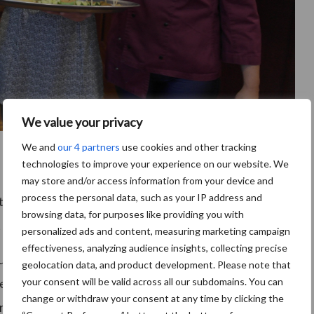
We value your privacy
We and
our 4 partners
use cookies and other tracking
technologies to improve your experience on our website. We
t een voorschot op de uitvoeringsagenda van het
may store and/or access information from your device and
process the personal data, such as your IP address and
voeringsagenda bevindt zich in de afrondende fase.
browsing data, for purposes like providing you with
t onderdeel van de uitvoeringsagenda.
personalized ads and content, measuring marketing campaign
effectiveness, analyzing audience insights, collecting precise
uders en NVV-leden Hans en Annet Joosten uit
geolocation data, and product development. Please note that
cier van vleespakketten en nemen de Verken-burger
your consent will be valid across all our subdomains. You can
change or withdraw your consent at any time by clicking the
ortiment. Tijdens de ALV konden alle aanwezigen de