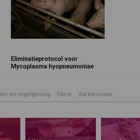
Eliminatieprotocol voor
Mycoplasma hyopneumoniae
et en regelgeving
Mest
Varkensvoer