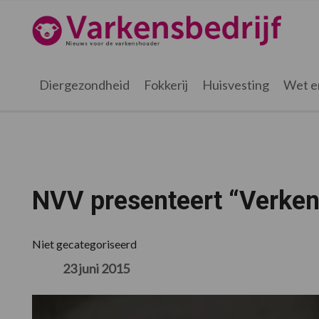
Spring
Door
Spring
Spring
naar
naar
naar
naar
Varkensbedrijf.nl
de
de
de
de
hoofdnavigatie
hoofd
eerste
voettekst
inhoud
sidebar
Diergezondheid
Fokkerij
Huisvesting
Wet e
NVV presenteert “Verken
Niet gecategoriseerd
23 juni 2015