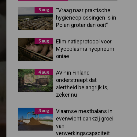
Sidebar
5 aug
“Vraag naar praktische
hygieneoplossingen is in
Polen groter dan ooit”
5 aug
Eliminatieprotocol voor
Mycoplasma hyopneum
oniae
4 aug
AVP in Finland
onderstreept dat
alertheid belangrijk is,
zeker nu
3 aug
Vlaamse mestbalans in
evenwicht dankzij groei
van
verwerkingscapaciteit