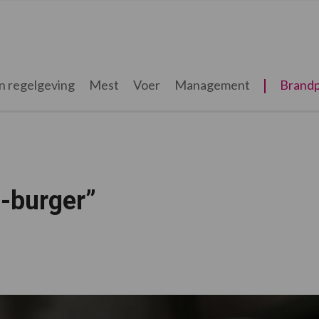
n regelgeving
Mest
Voer
Management
Brandp
-burger”