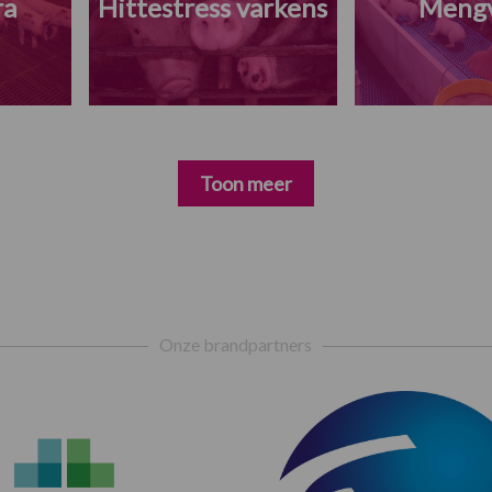
ra
Hittestress varkens
Meng
Toon meer
Onze brandpartners