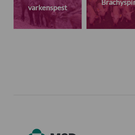
Brachyspi
varkenspest
Footer