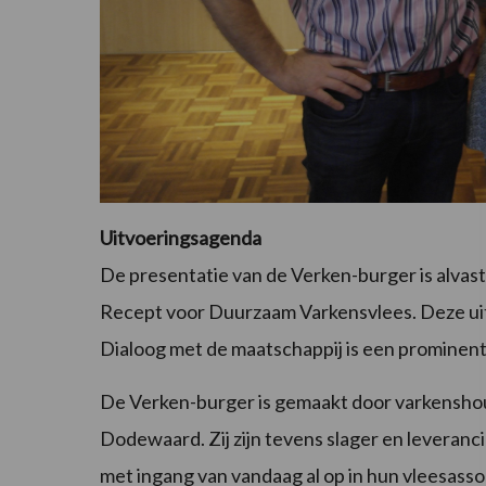
Uitvoeringsagenda
De presentatie van de Verken-burger is alvas
Recept voor Duurzaam Varkensvlees. Deze uit
Dialoog met de maatschappij is een prominen
De Verken-burger is gemaakt door varkensho
Dodewaard. Zij zijn tevens slager en leveran
met ingang van vandaag al op in hun vleesass