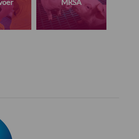
voer
MRSA