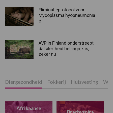
Eliminatieprotocol voor
Mycoplasma hyopneumonia
e
AVP in Finland onderstreept
dat alertheid belangrijk is,
zeker nu
Diergezondheid
Fokkerij
Huisvesting
Wet
Afrikaanse
Brachyspira