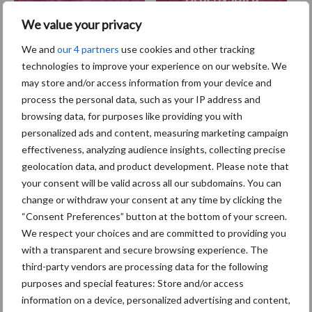
varkenspest
We value your privacy
We and
our 4 partners
use cookies and other tracking
technologies to improve your experience on our website. We
may store and/or access information from your device and
Toon meer
process the personal data, such as your IP address and
browsing data, for purposes like providing you with
personalized ads and content, measuring marketing campaign
Primaire
effectiveness, analyzing audience insights, collecting precise
Recent nieuws
Partner nieuws
geolocation data, and product development. Please note that
Sidebar
your consent will be valid across all our subdomains. You can
5 aug
“Vraag naar praktische
change or withdraw your consent at any time by clicking the
hygieneoplossingen is in Polen
“Consent Preferences” button at the bottom of your screen.
groter dan ooit”
We respect your choices and are committed to providing you
with a transparent and secure browsing experience. The
5 aug
Eliminatieprotocol voor
third-party vendors are processing data for the following
Mycoplasma hyopneumoniae
purposes and special features: Store and/or access
information on a device, personalized advertising and content,