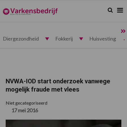
Spring
Door
Spring
Spring
naar
naar
naar
naar
Zoeken...
Zoek
Varkensbedrijf.nl
de
de
de
de
hoofdnavigatie
hoofd
eerste
voettekst
inhoud
sidebar
Diergezondheid
Fokkerij
Huisvesting
NVWA-IOD start onderzoek vanwege
mogelijk fraude met vlees
Niet gecategoriseerd
17 mei 2016