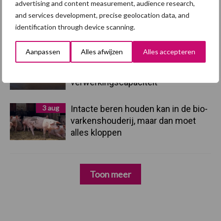
advertising and content measurement, audience research,
4 aug
AVP in Finland onderstreept dat
and services development, precise geolocation data, and
alertheid belangrijk is, zeker nu
identification through device scanning.
Aanpassen
Alles afwijzen
Alles accepteren
3 aug
Vlaamse mestbalans in evenwicht
dankzij groei van
verwerkingscapaciteit
3 aug
Intacte beren houden kan in de bio-
varkenshouderij, maar dan moet
alles kloppen
Toon meer