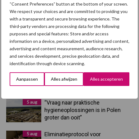
“Consent Preferences” button at the bottom of your screen.
We respect your choices and are committed to providing you
Primaire
with a transparent and secure browsing experience. The
Recent nieuws
Partner nieuws
third-party vendors are processing data for the following
Sidebar
purposes and special features: Store and/or access
7 aug
Britse varkenssector vreest
information on a device, personalized advertising and content,
afzetcrisis in het najaar
advertising and content measurement, audience research,
and services development, precise geolocation data, and
identification through device scanning.
7 aug
Grondstoffenmarkt blijft grillig:
droogte en geopolitiek houden
Aanpassen
Alles afwijzen
Alles accepteren
handel in de greep
5 aug
“Vraag naar praktische
hygieneoplossingen is in Polen
groter dan ooit”
5 aug
Eliminatieprotocol voor