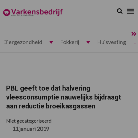
Spring
Door
Spring
Spring
naar
naar
naar
naar
Zoeken...
Zoek
Varkensbedrijf.nl
de
de
de
de
hoofdnavigatie
hoofd
eerste
voettekst
inhoud
sidebar
Diergezondheid
Fokkerij
Huisvesting
PBL geeft toe dat halvering
vleesconsumptie nauwelijks bijdraagt
aan reductie broeikasgassen
Niet gecategoriseerd
11 januari 2019