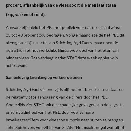
procent, afhankelijk van de vleessoort die men laat staan
(kip, varken of rund).
Aanvankelijk hield het PBL het publiek voor dat de klimaatwinst
25 tot 40 procent zou bedragen. Vorige maand stelde het PBL dit
al enigszins bij, na actie van Stichting Agri Facts, maar noemde
nog altijd niet het werkelijke klimaatvoordeel van het eten van
minder vlees. Tot vandaag, nadat STAF deze week opnieuw in
actie kwam.
Samenleving jarenlang op verkeerde been
Stichting Agri Facts is enerzijds blij met het bereikte resultaat en
de relatief vlotte aanpassing van de cijfers door het PBL.
Anderzijds ziet STAF ook de schadelijke gevolgen van deze grote
onzorgvuldigheid van het PBL, door veel te hoge
broeikasgascijfers voor vleesconsumptie naar buiten te brengen.
John Spithoven, voorzitter van STAF: “Het maakt nogal wat uit of