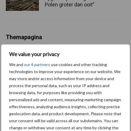
Polen groter dan ooit”
Themapagina
Diergezondheid
Fokkerij
Huisvesting
Wet
We value your privacy
We and
our 4 partners
use cookies and other tracking
technologies to improve your experience on our website. We
may store and/or access information from your device and
Afrikaanse
process the personal data, such as your IP address and
Brachyspira
varkenspest
browsing data, for purposes like providing you with
personalized ads and content, measuring marketing campaign
effectiveness, analyzing audience insights, collecting precise
geolocation data, and product development. Please note that
your consent will be valid across all our subdomains. You can
Toon meer
change or withdraw your consent at any time by clicking the