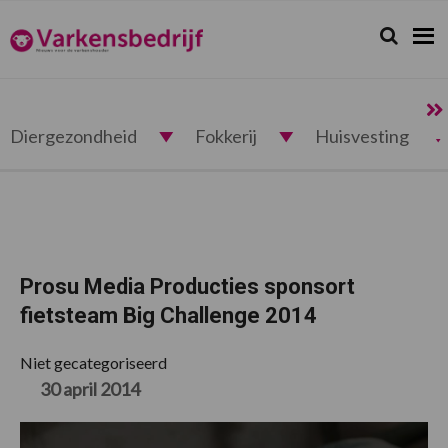
Spring
Door
Spring
Spring
naar
naar
naar
naar
Zoeken...
Zoek
Varkensbedrijf.nl
de
de
de
de
hoofdnavigatie
hoofd
eerste
voettekst
inhoud
sidebar
Diergezondheid
Fokkerij
Huisvesting
Prosu Media Producties sponsort
fietsteam Big Challenge 2014
Niet gecategoriseerd
30 april 2014