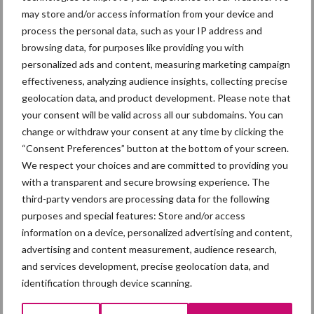
Primaire
may store and/or access information from your device and
Recent nieuws
Partner nieuws
process the personal data, such as your IP address and
Sidebar
browsing data, for purposes like providing you with
7 aug
Britse varkenssector vreest
personalized ads and content, measuring marketing campaign
afzetcrisis in het najaar
effectiveness, analyzing audience insights, collecting precise
geolocation data, and product development. Please note that
your consent will be valid across all our subdomains. You can
7 aug
Grondstoffenmarkt blijft grillig:
change or withdraw your consent at any time by clicking the
droogte en geopolitiek houden
“Consent Preferences” button at the bottom of your screen.
handel in de greep
We respect your choices and are committed to providing you
with a transparent and secure browsing experience. The
5 aug
“Vraag naar praktische
third-party vendors are processing data for the following
hygieneoplossingen is in Polen
purposes and special features: Store and/or access
groter dan ooit”
information on a device, personalized advertising and content,
advertising and content measurement, audience research,
and services development, precise geolocation data, and
5 aug
Eliminatieprotocol voor
identification through device scanning.
Mycoplasma hyopneumoniae