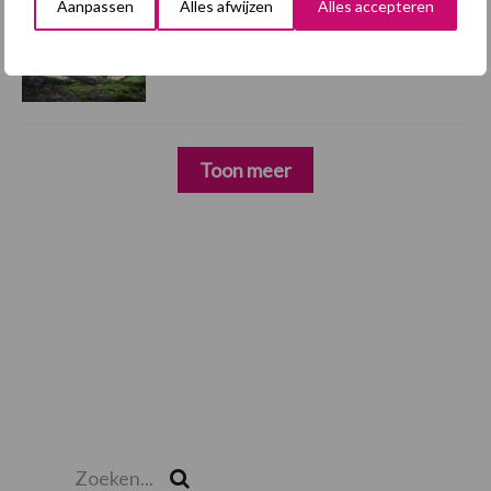
Aanpassen
Alles afwijzen
Alles accepteren
4 aug
AVP in Finland onderstreept dat
alertheid belangrijk is, zeker nu
Toon meer
Zoeken...
Zoek