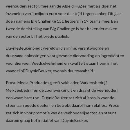
veehouderijsector, mee aan de Alpe d’HuZes met als doel het
inzamelen van 1 miljoen euro voor de strijd tegen kanker. Dit jaar
doen namens Big Challenge 151 fietsers in 19 teams mee. Een
tweede doelstelling van Big Challenge is het bekender maken
van de sector bij het brede publiek.
DuynieBeuker biedt wereldwijd slimme, verantwoorde en
duurzame oplossingen voor gezonde diervoeding en ingrediënten
voor diervoer. Voedselveiligheid en kwaliteit staan hoog in het
vaandel bij DuynieBeuker, evenals duurzaamheid.
Prosu Media Producties geeft vakbladen Varkensbedrijf,
Melkveebedrijf en de Loonwerker uit en draagt de veehouderij
een warm hart toe. DuynieBeuker zet zich al jaren in voor de
steun aan goede doelen, en betrekt daarbij hun relaties. Prosu
zet zich in voor promotie van de veehouderijsector, en steunt
daarom graag het initiatief van DuynieBeuker.