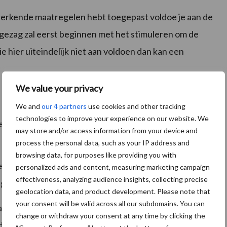
de erkende maatregelen hebt toegepast voldoe je aan de
gezag zal eerst beginnen met het stimuleren om de
 hier uiteindelijk niet aan voldoen dan kan een
We value your privacy
We and
our 4 partners
use cookies and other tracking
technologies to improve your experience on our website. We
ke energiebesparende maatrelen zijn genomen. Er zijn
may store and/or access information from your device and
process the personal data, such as your IP address and
browsing data, for purposes like providing you with
egelen (EML). Daarop kruis je aan welke de van
personalized ads and content, measuring marketing campaign
effectiveness, analyzing audience insights, collecting precise
jn genomen
geolocation data, and product development. Please note that
your consent will be valid across all our subdomains. You can
 alternatieve maatregel genomen, dan moet die net zo
change or withdraw your consent at any time by clicking the
nde maatregel