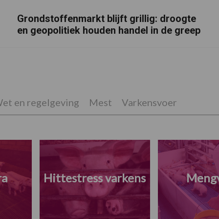
Grondstoffenmarkt blijft grillig: droogte
en geopolitiek houden handel in de greep
et en regelgeving
Mest
Varkensvoer
ra
Hittestress varkens
Meng