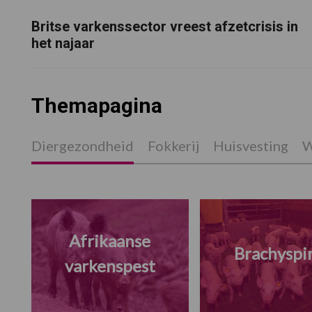
Britse varkenssector vreest afzetcrisis in
het najaar
Themapagina
Diergezondheid
Fokkerij
Huisvesting
W
Afrikaanse
Brachyspi
varkenspest