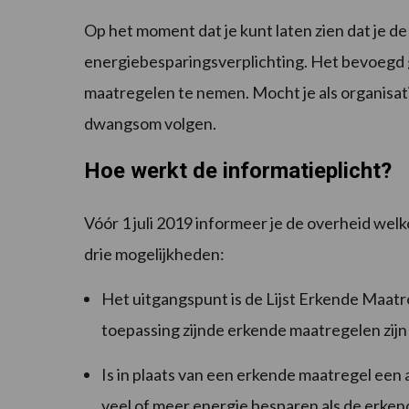
Op het moment dat je kunt laten zien dat je 
energiebesparingsverplichting. Het bevoegd 
maatregelen te nemen. Mocht je als organisatie
dwangsom volgen.
Hoe werkt de informatieplicht?
Vóór 1 juli 2019 informeer je de overheid wel
drie mogelijkheden:
Het uitgangspunt is de Lijst Erkende Maatr
toepassing zijnde erkende maatregelen zi
Is in plaats van een erkende maatregel een
veel of meer energie besparen als de erke