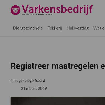
Spring
Door
Spring
Spring
naar
naar
naar
naar
Varkensbedrijf.nl
de
de
de
de
hoofdnavigatie
hoofd
eerste
voettekst
inhoud
sidebar
Diergezondheid
Fokkerij
Huisvesting
Wet e
Registreer maatregelen e
Niet gecategoriseerd
21 maart 2019