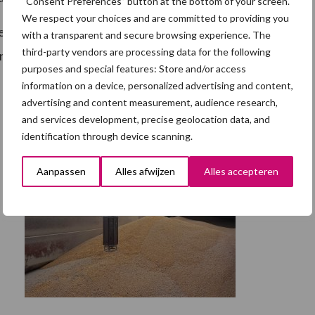
“Consent Preferences” button at the bottom of your screen.
We respect your choices and are committed to providing you
enlijst beschikbaar is, geven alle genomen
with a transparent and secure browsing experience. The
third-party vendors are processing data for the following
n 5 jaar of minder kennen.
purposes and special features: Store and/or access
information on a device, personalized advertising and content,
advertising and content measurement, audience research,
and services development, precise geolocation data, and
identification through device scanning.
Aanpassen
Alles afwijzen
Alles accepteren