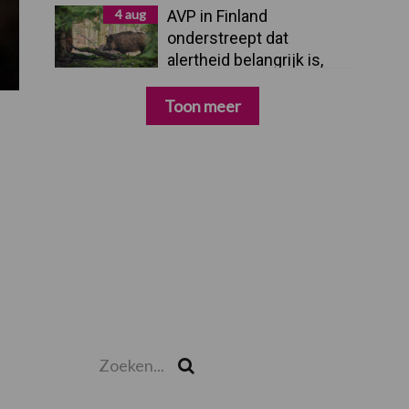
4 aug
AVP in Finland
onderstreept dat
alertheid belangrijk is,
zeker nu
Toon meer
Zoeken...
Zoek