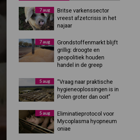
Sidebar
7 aug
Britse varkenssector
vreest afzetcrisis in het
najaar
7 aug
Grondstoffenmarkt blijft
grillig: droogte en
geopolitiek houden
handel in de greep
5 aug
“Vraag naar praktische
hygieneoplossingen is in
Polen groter dan ooit”
5 aug
Eliminatieprotocol voor
Mycoplasma hyopneum
oniae