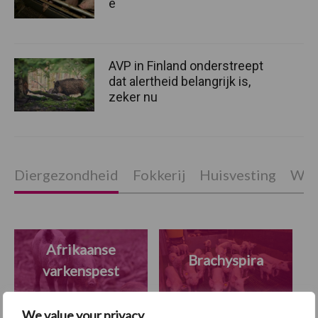
e
AVP in Finland onderstreept
dat alertheid belangrijk is,
zeker nu
Diergezondheid
Fokkerij
Huisvesting
Wet
Afrikaanse
Brachyspira
varkenspest
We value your privacy