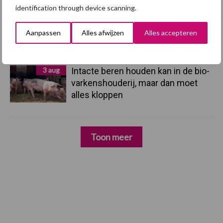
identification through device scanning.
3 aug
Vlaamse mestbalans in evenwicht
dankzij groei van
Aanpassen
Alles afwijzen
Alles accepteren
verwerkingscapaciteit
3 aug
Intacte beren houden kan in de bio-
varkenshouderij, maar dan moet
alles kloppen
Toon meer