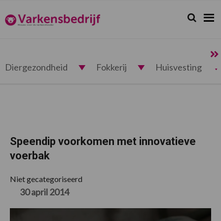
Spring
Door
Spring
Spring
naar
naar
naar
naar
Zoeken...
Zoek
Varkensbedrijf.nl
de
de
de
de
hoofdnavigatie
hoofd
eerste
voettekst
inhoud
sidebar
Diergezondheid
Fokkerij
Huisvesting
Speendip voorkomen met innovatieve
voerbak
Niet gecategoriseerd
30 april 2014