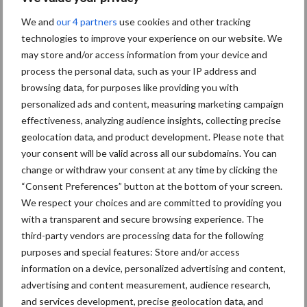
We and
our 4 partners
use cookies and other tracking
Toon meer
technologies to improve your experience on our website. We
may store and/or access information from your device and
process the personal data, such as your IP address and
Primaire
browsing data, for purposes like providing you with
Recent nieuws
Partner nieuws
personalized ads and content, measuring marketing campaign
Sidebar
effectiveness, analyzing audience insights, collecting precise
5 aug
“Vraag naar praktische
geolocation data, and product development. Please note that
hygieneoplossingen is in Polen
your consent will be valid across all our subdomains. You can
groter dan ooit”
change or withdraw your consent at any time by clicking the
“Consent Preferences” button at the bottom of your screen.
We respect your choices and are committed to providing you
5 aug
Eliminatieprotocol voor
with a transparent and secure browsing experience. The
Mycoplasma hyopneumoniae
third-party vendors are processing data for the following
purposes and special features: Store and/or access
4 aug
AVP in Finland onderstreept dat
information on a device, personalized advertising and content,
alertheid belangrijk is, zeker nu
advertising and content measurement, audience research,
and services development, precise geolocation data, and