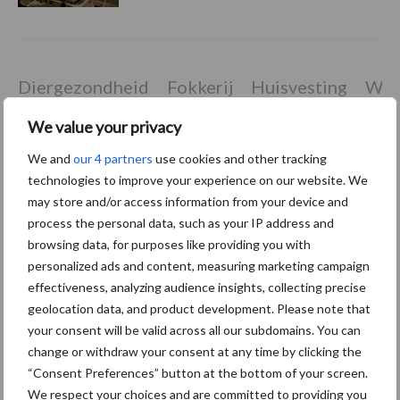
Diergezondheid
Fokkerij
Huisvesting
Wet
We value your privacy
We and
our 4 partners
use cookies and other tracking
Afrikaanse
technologies to improve your experience on our website. We
Brachyspira
may store and/or access information from your device and
varkenspest
process the personal data, such as your IP address and
browsing data, for purposes like providing you with
personalized ads and content, measuring marketing campaign
effectiveness, analyzing audience insights, collecting precise
Toon meer
geolocation data, and product development. Please note that
your consent will be valid across all our subdomains. You can
change or withdraw your consent at any time by clicking the
“Consent Preferences” button at the bottom of your screen.
Primaire
Recent nieuws
Partner nieuws
We respect your choices and are committed to providing you