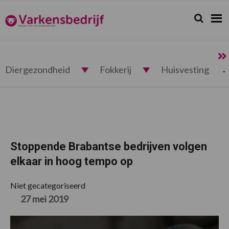
Spring
Door
Spring
Spring
naar
naar
naar
naar
Zoeken...
Zoek
Varkensbedrijf.nl
de
de
de
de
hoofdnavigatie
hoofd
eerste
voettekst
inhoud
sidebar
Diergezondheid
Fokkerij
Huisvesting
Stoppende Brabantse bedrijven volgen
elkaar in hoog tempo op
Niet gecategoriseerd
27 mei 2019