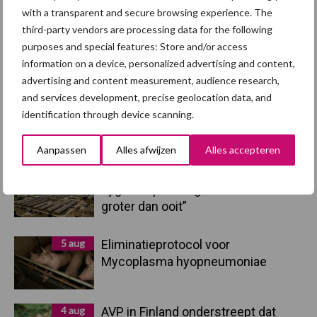
Sidebar
with a transparent and secure browsing experience. The
third-party vendors are processing data for the following
7 aug
Britse varkenssector vreest
purposes and special features: Store and/or access
afzetcrisis in het najaar
information on a device, personalized advertising and content,
advertising and content measurement, audience research,
and services development, precise geolocation data, and
7 aug
Grondstoffenmarkt blijft grillig:
identification through device scanning.
droogte en geopolitiek houden
handel in de greep
Aanpassen
Alles afwijzen
Alles accepteren
5 aug
“Vraag naar praktische
hygieneoplossingen is in Polen
groter dan ooit”
5 aug
Eliminatieprotocol voor
Mycoplasma hyopneumoniae
4 aug
AVP in Finland onderstreept dat