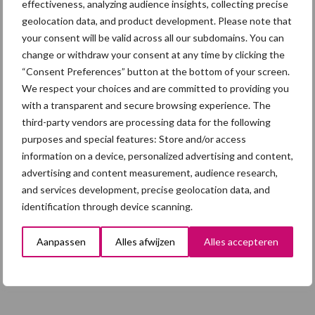
handel in de greep
effectiveness, analyzing audience insights, collecting precise
geolocation data, and product development. Please note that
your consent will be valid across all our subdomains. You can
5 aug
“Vraag naar praktische
change or withdraw your consent at any time by clicking the
hygieneoplossingen is in Polen
“Consent Preferences” button at the bottom of your screen.
groter dan ooit”
We respect your choices and are committed to providing you
with a transparent and secure browsing experience. The
5 aug
Eliminatieprotocol voor
third-party vendors are processing data for the following
Mycoplasma hyopneumoniae
purposes and special features: Store and/or access
information on a device, personalized advertising and content,
advertising and content measurement, audience research,
4 aug
AVP in Finland onderstreept dat
and services development, precise geolocation data, and
alertheid belangrijk is, zeker nu
identification through device scanning.
Aanpassen
Alles afwijzen
Alles accepteren
Toon meer