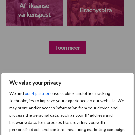
Afrikaanse
Brachyspira
varkenspest
Toon meer
Primaire
Recent nieuws
Partner nieuws
We value your privacy
Sidebar
7 aug
Britse varkenssector vreest
We and
our 4 partners
use cookies and other tracking
afzetcrisis in het najaar
technologies to improve your experience on our website. We
may store and/or access information from your device and
process the personal data, such as your IP address and
7 aug
Grondstoffenmarkt blijft grillig:
browsing data, for purposes like providing you with
droogte en geopolitiek houden
personalized ads and content, measuring marketing campaign