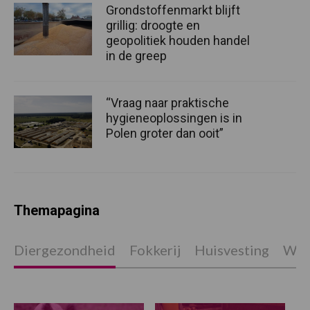
Grondstoffenmarkt blijft
grillig: droogte en
geopolitiek houden handel
in de greep
“Vraag naar praktische
hygieneoplossingen is in
Polen groter dan ooit”
Themapagina
Diergezondheid
Fokkerij
Huisvesting
Wet