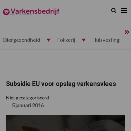
Spring
Door
Spring
Spring
naar
naar
naar
naar
Zoeken...
Zoek
Varkensbedrijf.nl
de
de
de
de
hoofdnavigatie
hoofd
eerste
voettekst
inhoud
sidebar
Diergezondheid
Fokkerij
Huisvesting
Subsidie EU voor opslag varkensvlees
Niet gecategoriseerd
5 januari 2016