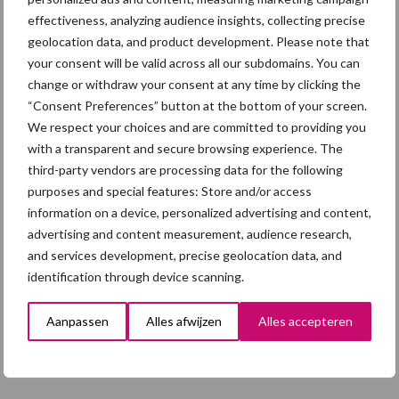
effectiveness, analyzing audience insights, collecting precise
Eliminatieprotocol voor
geolocation data, and product development. Please note that
Mycoplasma hyopneumonia
your consent will be valid across all our subdomains. You can
e
change or withdraw your consent at any time by clicking the
“Consent Preferences” button at the bottom of your screen.
We respect your choices and are committed to providing you
with a transparent and secure browsing experience. The
AVP in Finland onderstreept
third-party vendors are processing data for the following
dat alertheid belangrijk is,
purposes and special features: Store and/or access
zeker nu
information on a device, personalized advertising and content,
advertising and content measurement, audience research,
and services development, precise geolocation data, and
identification through device scanning.
Themapagina
Aanpassen
Alles afwijzen
Alles accepteren
Diergezondheid
Fokkerij
Huisvesting
Wet