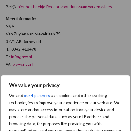
Bekijk
hiet het boekje Recept voor duurzaam varkensvlees
Meer informatie:
NVV
Van Zuylen van Nieveltlaan 75
3771 AB Barneveld
T.: 0342-418478
E.:
info@nvv.nl
W.:
www.nvv.nl
Foto: Bert Concepts
We value your privacy
Aanbevolen voor jou!
We and
our 4 partners
use cookies and other tracking
technologies to improve your experience on our website. We
“Vraag naar praktische
may store and/or access information from your device and
hygieneoplossingen is in
process the personal data, such as your IP address and
Polen groter dan ooit”
browsing data, for purposes like providing you with
personalized ads and content, measuring marketing campaign