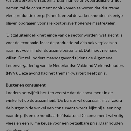
Als verwerkers en supermarkten hun verantwoordelijkheid niet
nemen, zal de consument nooit komen te weten dat duurzame
vleesproductie een prijs heeft en zal de varkenshouder als enige
blijven opdraaien voor alle kostprijsverhogende maatregelen.
‘Dit zal uiteindelijk het einde van de sector worden, wat slecht is
voor de economie. Maar de productie zal zich ook verplaatsen
naar het veel minder duurzame buitenland. Dat moet niemand
willen.’ Dit zei Lodders maandagavond tijdens de Algemene
Ledenvergadering van de Nederlandse Vakbond Varkenshouders
(NVV). Deze avond had het thema ‘Kwaliteit heeft prijs’.
Burger en consument
Lodders betwijfelt het ten zeerste dat de consument in de
winkel let op duurzaamheid. ‘De burger wil duurzaam, maar zodra
de burger in de winkel een consument wordt, kijkt hij alleen nog
naar de prijs en de houdbaarheidsdatum. De consument wil veilig
vlees en een ruime keuze voor een betaalbare prijs. Daar houden
zijn eisen op.’