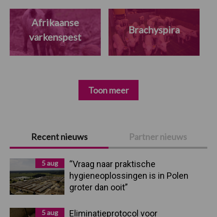
Afrikaanse
Brachyspira
varkenspest
Toon meer
Primaire
Recent nieuws
Partner nieuws
Sidebar
5 aug
“Vraag naar praktische
hygieneoplossingen is in Polen
groter dan ooit”
5 aug
Eliminatieprotocol voor