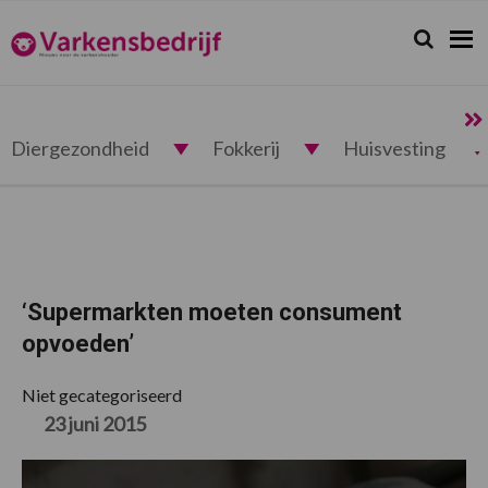
Spring
Door
Spring
Spring
naar
naar
naar
naar
Zoeken...
Zoek
Varkensbedrijf.nl
de
de
de
de
hoofdnavigatie
hoofd
eerste
voettekst
inhoud
sidebar
Diergezondheid
Fokkerij
Huisvesting
‘Supermarkten moeten consument
opvoeden’
Niet gecategoriseerd
23 juni 2015