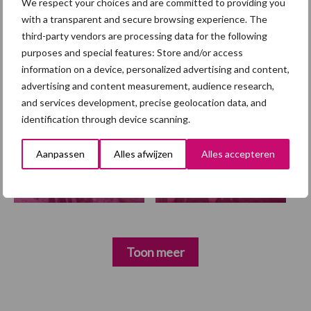
We respect your choices and are committed to providing you
with a transparent and secure browsing experience. The
third-party vendors are processing data for the following
Themapagina
purposes and special features: Store and/or access
information on a device, personalized advertising and content,
Diergezondheid
Fokkerij
Huisvesting
Wet
advertising and content measurement, audience research,
and services development, precise geolocation data, and
identification through device scanning.
Afrikaanse
Aanpassen
Alles afwijzen
Alles accepteren
Brachyspira
varkenspest
Toon meer
Primaire