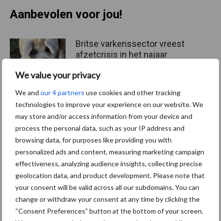
Aanbevolen voor jou!
Britse varkenssector vreest
afzetcrisis in het najaar
We value your privacy
We and
our 4 partners
use cookies and other tracking
technologies to improve your experience on our website. We
Grondstoffenmarkt blijft
may store and/or access information from your device and
grillig: droogte en
process the personal data, such as your IP address and
geopolitiek houden handel
browsing data, for purposes like providing you with
in de greep
personalized ads and content, measuring marketing campaign
effectiveness, analyzing audience insights, collecting precise
“Vraag naar praktische
geolocation data, and product development. Please note that
hygieneoplossingen is in
your consent will be valid across all our subdomains. You can
Polen groter dan ooit”
change or withdraw your consent at any time by clicking the
“Consent Preferences” button at the bottom of your screen.