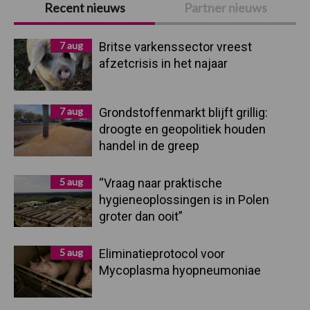
Recent nieuws
Partner nieuws
Sidebar
7 aug
Britse varkenssector vreest
afzetcrisis in het najaar
7 aug
Grondstoffenmarkt blijft grillig:
droogte en geopolitiek houden
handel in de greep
5 aug
“Vraag naar praktische
hygieneoplossingen is in Polen
groter dan ooit”
5 aug
Eliminatieprotocol voor
Mycoplasma hyopneumoniae