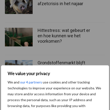
afzetcrisis in het najaar
Hittestress: wat gebeurt er
en hoe kunnen we het
voorkomen?
Grondstoffenmarkt blijft
grillig: droogte en
We value your privacy
geopolitiek houden handel
in de greep
We and
our 4 partners
use cookies and other tracking
technologies to improve your experience on our website. We
may store and/or access information from your device and
process the personal data, such as your IP address and
Diergezondheid
Fokkerij
Huisvesting
Wet
browsing data, for purposes like providing you with