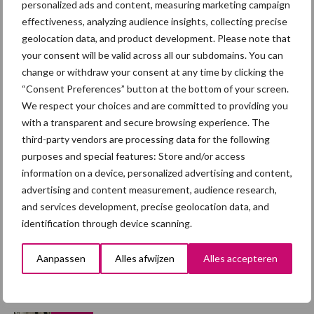
personalized ads and content, measuring marketing campaign
effectiveness, analyzing audience insights, collecting precise
geolocation data, and product development. Please note that
Afrikaanse
your consent will be valid across all our subdomains. You can
Brachyspira
varkenspest
change or withdraw your consent at any time by clicking the
“Consent Preferences” button at the bottom of your screen.
We respect your choices and are committed to providing you
with a transparent and secure browsing experience. The
third-party vendors are processing data for the following
Toon meer
purposes and special features: Store and/or access
information on a device, personalized advertising and content,
advertising and content measurement, audience research,
Primaire
and services development, precise geolocation data, and
Recent nieuws
Partner nieuws
identification through device scanning.
Sidebar
7 aug
Britse varkenssector vreest
Aanpassen
Alles afwijzen
Alles accepteren
afzetcrisis in het najaar