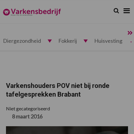
Spring
Door
Spring
Spring
naar
naar
naar
naar
Zoeken...
Zoek
Varkensbedrijf.nl
de
de
de
de
hoofdnavigatie
hoofd
eerste
voettekst
inhoud
sidebar
Diergezondheid
Fokkerij
Huisvesting
Varkenshouders POV niet bij ronde
tafelgesprekken Brabant
Niet gecategoriseerd
8 maart 2016