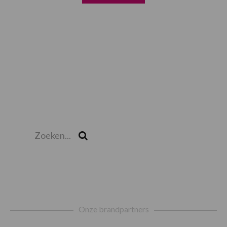
Zoeken...
Zoek
Footer
Onze brandpartners