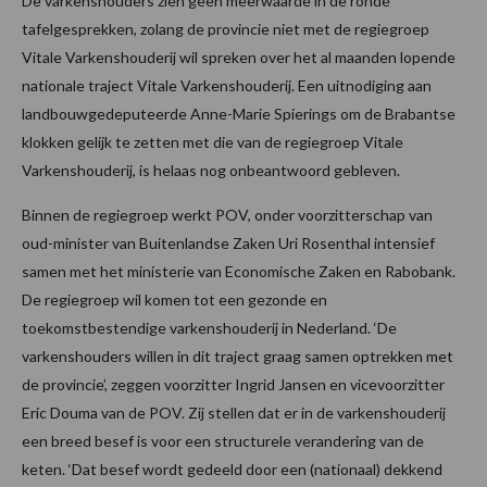
De varkenshouders zien geen meerwaarde in de ronde
tafelgesprekken, zolang de provincie niet met de regiegroep
Vitale Varkenshouderij wil spreken over het al maanden lopende
nationale traject Vitale Varkenshouderij. Een uitnodiging aan
landbouwgedeputeerde Anne-Marie Spierings om de Brabantse
klokken gelijk te zetten met die van de regiegroep Vitale
Varkenshouderij, is helaas nog onbeantwoord gebleven.
Binnen de regiegroep werkt POV, onder voorzitterschap van
oud-minister van Buitenlandse Zaken Uri Rosenthal intensief
samen met het ministerie van Economische Zaken en Rabobank.
De regiegroep wil komen tot een gezonde en
toekomstbestendige varkenshouderij in Nederland. ‘De
varkenshouders willen in dit traject graag samen optrekken met
de provincie’, zeggen voorzitter Ingrid Jansen en vicevoorzitter
Eric Douma van de POV. Zij stellen dat er in de varkenshouderij
een breed besef is voor een structurele verandering van de
keten. ‘Dat besef wordt gedeeld door een (nationaal) dekkend