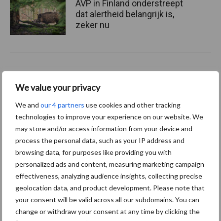
AVP in Finland onderstreept
dat alertheid belangrijk is,
zeker nu
Diergezondheid
Fokkerij
Huisvesting
Wet
We value your privacy
We and
our 4 partners
use cookies and other tracking
technologies to improve your experience on our website. We
may store and/or access information from your device and
Afrikaanse
Brachyspira
process the personal data, such as your IP address and
varkenspest
browsing data, for purposes like providing you with
personalized ads and content, measuring marketing campaign
effectiveness, analyzing audience insights, collecting precise
geolocation data, and product development. Please note that
Toon meer
your consent will be valid across all our subdomains. You can
change or withdraw your consent at any time by clicking the