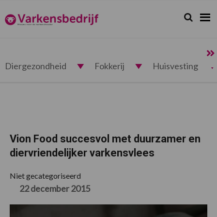
Spring
Door
Spring
Spring
naar
naar
naar
naar
Zoeken...
Zoek
Varkensbedrijf.nl
de
de
de
de
hoofdnavigatie
hoofd
eerste
voettekst
inhoud
sidebar
Diergezondheid
Fokkerij
Huisvesting
Vion Food succesvol met duurzamer en
diervriendelijker varkensvlees
Niet gecategoriseerd
22 december 2015