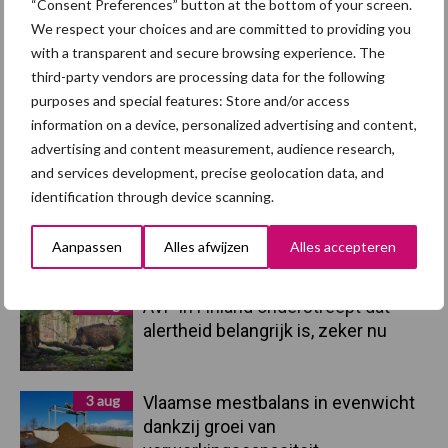
“Consent Preferences” button at the bottom of your screen.
We respect your choices and are committed to providing you
Primaire
Recent nieuws
Partner nieuws
with a transparent and secure browsing experience. The
Sidebar
third-party vendors are processing data for the following
purposes and special features: Store and/or access
5 aug
“Vraag naar praktische
information on a device, personalized advertising and content,
hygieneoplossingen is in Polen
advertising and content measurement, audience research,
groter dan ooit”
and services development, precise geolocation data, and
identification through device scanning.
5 aug
Eliminatieprotocol voor
Mycoplasma hyopneumoniae
Aanpassen
Alles afwijzen
Alles accepteren
4 aug
AVP in Finland onderstreept dat
alertheid belangrijk is, zeker nu
3 aug
Vlaamse mestbalans in evenwicht
dankzij groei van