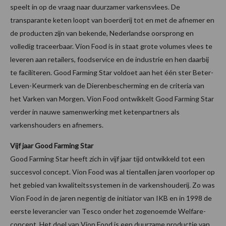
speelt in op de vraag naar duurzamer varkensvlees. De
transparante keten loopt van boerderij tot en met de afnemer en
de producten zijn van bekende, Nederlandse oorsprong en
volledig traceerbaar. Vion Food is in staat grote volumes vlees te
leveren aan retailers, foodservice en de industrie en hen daarbij
te faciliteren. Good Farming Star voldoet aan het één ster Beter-
Leven-Keurmerk van de Dierenbescherming en de criteria van
het Varken van Morgen. Vion Food ontwikkelt Good Farming Star
verder in nauwe samenwerking met ketenpartners als
varkenshouders en afnemers.
Vijf jaar Good Farming Star
Good Farming Star heeft zich in vijf jaar tijd ontwikkeld tot een
succesvol concept. Vion Food was al tientallen jaren voorloper op
het gebied van kwaliteitssystemen in de varkenshouderij. Zo was
Vion Food in de jaren negentig de initiator van IKB en in 1998 de
eerste leverancier van Tesco onder het zogenoemde Welfare-
concept. Het doel van Vion Food is een duurzame productie van