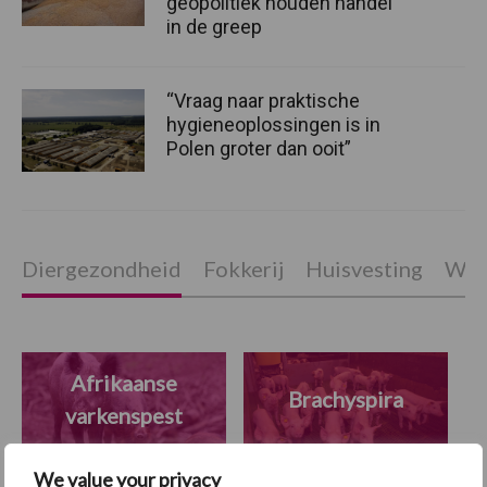
geopolitiek houden handel
in de greep
“Vraag naar praktische
hygieneoplossingen is in
Polen groter dan ooit”
Diergezondheid
Fokkerij
Huisvesting
Wet
Afrikaanse
Brachyspira
varkenspest
We value your privacy