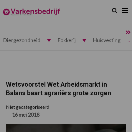
Spring
Door
Spring
Spring
naar
naar
naar
naar
Zoeken...
Zoek
Varkensbedrijf.nl
de
de
de
de
hoofdnavigatie
hoofd
eerste
voettekst
inhoud
sidebar
Diergezondheid
Fokkerij
Huisvesting
Wetsvoorstel Wet Arbeidsmarkt in
Balans baart agrariërs grote zorgen
Niet gecategoriseerd
16 mei 2018