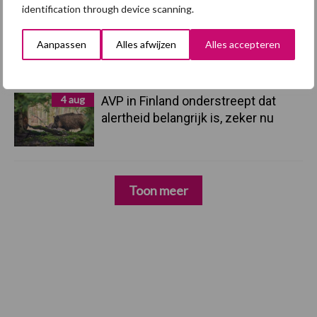
identification through device scanning.
5 aug
Eliminatieprotocol voor
Aanpassen
Alles afwijzen
Alles accepteren
Mycoplasma hyopneumoniae
4 aug
AVP in Finland onderstreept dat
alertheid belangrijk is, zeker nu
Toon meer