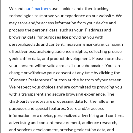
We and
our 4 partners
use cookies and other tracking
Toon meer
technologies to improve your experience on our website. We
may store and/or access information from your device and
process the personal data, such as your IP address and
Primaire
browsing data, for purposes like providing you with
Recent nieuws
Partner nieuws
personalized ads and content, measuring marketing campaign
Sidebar
effectiveness, analyzing audience insights, collecting precise
7 aug
Britse varkenssector vreest
geolocation data, and product development. Please note that
afzetcrisis in het najaar
your consent will be valid across all our subdomains. You can
change or withdraw your consent at any time by clicking the
“Consent Preferences” button at the bottom of your screen.
7 aug
Grondstoffenmarkt blijft grillig:
We respect your choices and are committed to providing you
droogte en geopolitiek houden
with a transparent and secure browsing experience. The
handel in de greep
third-party vendors are processing data for the following
purposes and special features: Store and/or access
information on a device, personalized advertising and content,
5 aug
“Vraag naar praktische
advertising and content measurement, audience research,
hygieneoplossingen is in Polen
and services development, precise geolocation data, and
groter dan ooit”