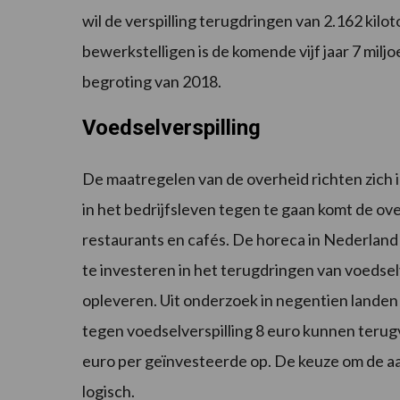
wil de verspilling terugdringen van 2.162 kilot
bewerkstelligen is de komende vijf jaar 7 milj
begroting van 2018.
Voedselverspilling
De maatregelen van de overheid richten zich i
in het bedrijfsleven tegen te gaan komt de ov
restaurants en cafés. De horeca in Nederland i
te investeren in het terugdringen van voedsel
opleveren. Uit onderzoek in negentien landen 
tegen voedselverspilling 8 euro kunnen terugv
euro per geïnvesteerde op. De keuze om de aa
logisch.