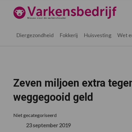
Spring
Door
Spring
Spring
naar
naar
naar
naar
Varkensbedrijf.nl
de
de
de
de
hoofdnavigatie
hoofd
eerste
voettekst
inhoud
sidebar
Diergezondheid
Fokkerij
Huisvesting
Wet e
Zeven miljoen extra tegen
weggegooid geld
Niet gecategoriseerd
23 september 2019