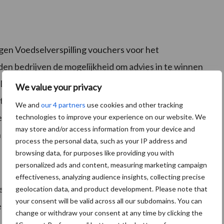
gen Voedselverspilling vouchers voor het
den bedrijven de mogelijkheid om advies in te winnen
Dit kan in de vorm van een expertsessie, een validatie,
We value your privacy
workshop of een value scan. Het bedrijf of de
We and
our 4 partners
use cookies and other tracking
ere helft komt voor financiële steun in aanmerking. De
technologies to improve your experience on our website. We
may store and/or access information from your device and
n 15.000 euro.
process the personal data, such as your IP address and
browsing data, for purposes like providing you with
personalized ads and content, measuring marketing campaign
effectiveness, analyzing audience insights, collecting precise
mers en de mogelijkheid om een financiële
geolocation data, and product development. Please note that
your consent will be valid across all our subdomains. You can
drijf, is een effectieve manier om voedselverspilling
change or withdraw your consent at any time by clicking the