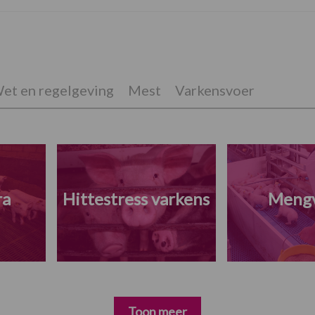
et en regelgeving
Mest
Varkensvoer
ra
Hittestress varkens
Meng
Toon meer