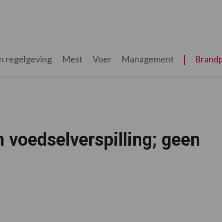
n regelgeving
Mest
Voer
Management
Brandp
 voedselverspilling; geen