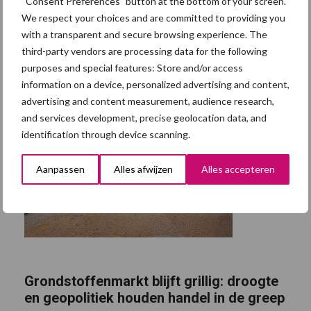
“Consent Preferences” button at the bottom of your screen.
We respect your choices and are committed to providing you
with a transparent and secure browsing experience. The
third-party vendors are processing data for the following
purposes and special features: Store and/or access
information on a device, personalized advertising and content,
advertising and content measurement, audience research,
and services development, precise geolocation data, and
identification through device scanning.
Aanpassen
Alles afwijzen
Alles accepteren
Grondstoffenmarkt blijft grillig: droogte
en geopolitiek houden handel in de greep