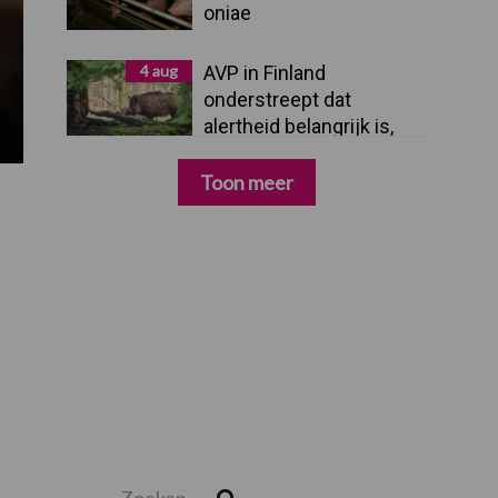
oniae
4 aug
AVP in Finland
onderstreept dat
alertheid belangrijk is,
zeker nu
Toon meer
Zoeken...
Zoek