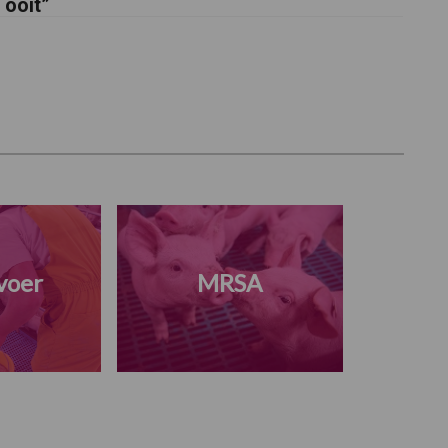
ooit”
voer
MRSA