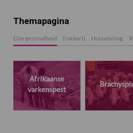
Themapagina
Diergezondheid
Fokkerij
Huisvesting
W
Afrikaanse
Brachyspi
varkenspest