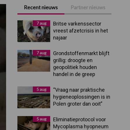
Recent nieuws
Partner nieuws
Primaire
Sidebar
7 aug
Britse varkenssector
vreest afzetcrisis in het
najaar
7 aug
Grondstoffenmarkt blijft
grillig: droogte en
geopolitiek houden
handel in de greep
5 aug
“Vraag naar praktische
hygieneoplossingen is in
Polen groter dan ooit”
5 aug
Eliminatieprotocol voor
Mycoplasma hyopneum