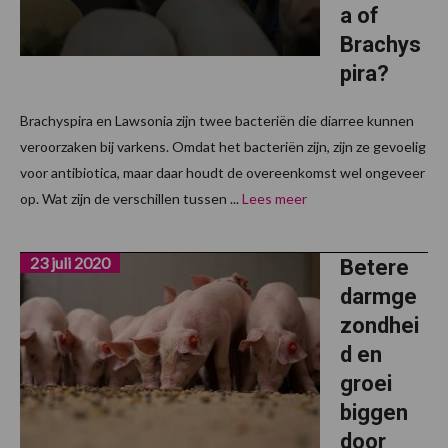
a of
Brachys
pira?
Brachyspira en Lawsonia zijn twee bacteriën die diarree kunnen
veroorzaken bij varkens. Omdat het bacteriën zijn, zijn ze gevoelig
voor antibiotica, maar daar houdt de overeenkomst wel ongeveer
op. Wat zijn de verschillen tussen ...
Lees meer
23 juli 2020
Betere
darmge
zondhei
d en
groei
biggen
door