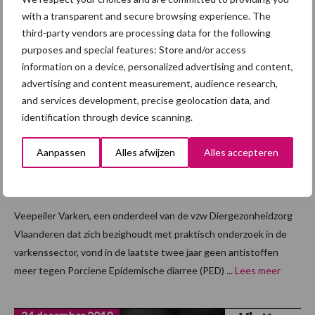
13 januari 2020
with a transparent and secure browsing experience. The
Antistof
third-party vendors are processing data for the following
fen PED
purposes and special features: Store and/or access
niet
information on a device, personalized advertising and content,
meer
advertising and content measurement, audience research,
aanwezi
and services development, precise geolocation data, and
identification through device scanning.
g bij
Belgisch
Aanpassen
Alles afwijzen
Alles accepteren
e
zeugen
Veepeiler Varken, een onderdeel van de vzw Diergezonheidzorg
Vlaanderen dat zich bezighoudt met praktisch onderzoek in de
varkenssector, vond in de laatste twee jaar geen antistoffen
meer tegen Porciene Epidemische diarree (PED) ...
Lees meer