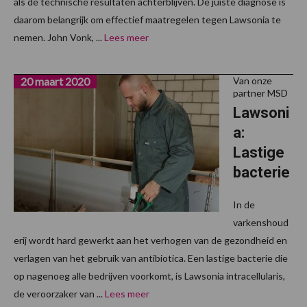
als de technische resultaten achterblijven. De juiste diagnose is
daarom belangrijk om effectief maatregelen tegen Lawsonia te
nemen. John Vonk, ...
Lees meer
20 maart 2020
Van onze
partner MSD
Lawsoni
a:
Lastige
bacterie
In de
varkenshoud
erij wordt hard gewerkt aan het verhogen van de gezondheid en
verlagen van het gebruik van antibiotica. Een lastige bacterie die
op nagenoeg alle bedrijven voorkomt, is Lawsonia intracellularis,
de veroorzaker van ...
Lees meer