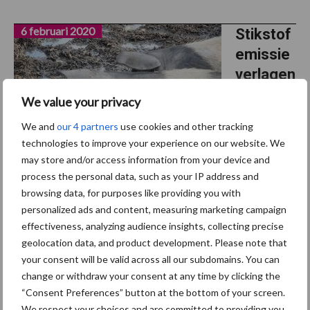
6 februari 2020
Stikstof
emissie
verlagen
, wat
We value your privacy
kunnen
We and
our 4 partners
use cookies and other tracking
we
technologies to improve your experience on our website. We
bereiken
may store and/or access information from your device and
met de
process the personal data, such as your IP address and
juiste voermaatregelen bij varkens?
browsing data, for purposes like providing you with
personalized ads and content, measuring marketing campaign
effectiveness, analyzing audience insights, collecting precise
Stikstof (N) maakt onderdeel uit van een aminozuur en is daarmee
geolocation data, and product development. Please note that
noodzakelijk voor de productie van dierlijke producten als vlees,
your consent will be valid across all our subdomains. You can
eieren en melk. Het voeren van stikstof in de vorm van
change or withdraw your consent at any time by clicking the
eiwit/aminozuren is noodzakelijk, waarbij ...
Lees meer
“Consent Preferences” button at the bottom of your screen.
We respect your choices and are committed to providing you