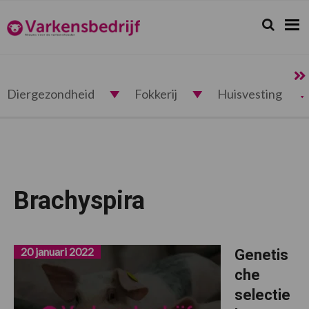
Spring
Door
Spring
naar
naar
naar
Zoeken...
Zoek
Varkensbedrijf.nl
de
de
de
hoofdnavigatie
hoofd
voettekst
inhoud
Diergezondheid
Fokkerij
Huisvesting
Brachyspira
20 januari 2022
Genetis
che
selectie