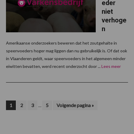
eder
niet
verhoge
n
Amerikaanse onderzoekers beweren dat het zoutgehalte in
speenvoeders hoger mag liggen dan nu gebruikelijk is. Of dat ook
in Vlaanderen geldt, waar speenvoeders in het algemeen minder
eiwitten bevatten, werd recent onderzocht door ...
Lees meer
Interim
Pagina
Pagina
Pagina
Pagina
Ga
1
2
3
5
Volgende pagina »
…
naar
pagina's
zijn
weggelaten