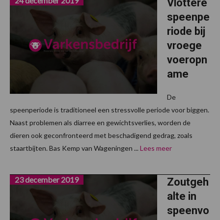
24 december 2019
Vlottere
speenpe
riode bij
vroege
voeropn
ame
De
speenperiode is traditioneel een stressvolle periode voor biggen.
Naast problemen als diarree en gewichtsverlies, worden de
dieren ook geconfronteerd met beschadigend gedrag, zoals
staartbijten. Bas Kemp van Wageningen ...
Lees meer
23 december 2019
Zoutgeh
alte in
speenvo